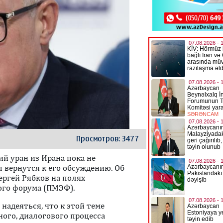
Просмотров: 3477
й уран из Ирана пока не
ы вернутся к его обсуждению. Об
ргей Рябков на полях
ого форума (ПМЭФ).
надеяться, что к этой теме
ого, диалогового процесса