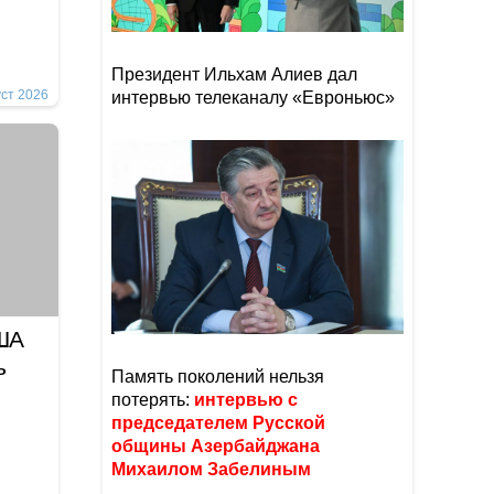
Президент Ильхам Алиев дал
уст 2026
интервью телеканалу «Евроньюс»
США
ь
Память поколений нельзя
потерять:
интервью с
председателем Русской
общины Азербайджана
Михаилом Забелиным