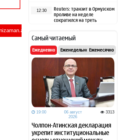
Reuters: транзит в Ормузском
12:30
проливе на неделе
сократился на треть
Трамп признал, что США
12:11
Самый читаемый
необходимо пополнить
запасы вооружений
Ежедневно
Еженедельно
Ежемесячно
Глава Rheinmetall заявил о
11:53
неготовности ФРГ к атакам
БПЛА
Трамп заявил, что доволен
11:37
главой Пентагона
Politico: соратники Мерца все
11:18
19:00
06 август
3313
активнее обсуждают его
2026
возможную отставку
Чолпон-Атинская декларация
осенью
укрепит институциональные