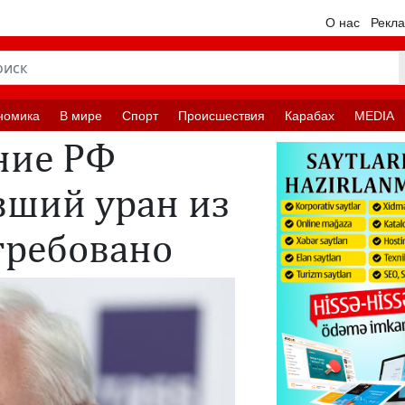
О нас
Рекл
номика
В мире
Спорт
Происшествия
Карабах
MEDIA
ние РФ
вший уран из
требовано