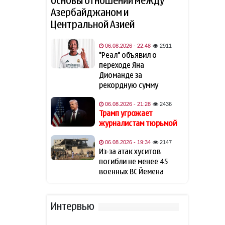
основы отношений между
Членство Армении в ЕС и
11:14
Азербайджаном и
принципы ЕАЭС.
Заявления
Пашиняна
Центральной Азией
Турция, Саудовская Аравия и
06.08.2026 - 22:48
2911
11:00
Пакистан подпишут
"Реал" объявил о
трёхстороннее оборонное
переходе Яна
соглашение
Диоманде за
рекордную сумму
20 Minutos: Мадрид
10:51
06.08.2026 - 21:28
2436
официально не запрашивал
Трамп угрожает
у ЕС помощи из-за кризиса в
журналистам тюрьмой
Сеуте
06.08.2026 - 19:34
2147
Премьер-министр Литвы
10:41
Из-за атак хуситов
осадил главу Минобороны
погибли не менее 45
после заявления о России
военных ВС Йемена
Азербайджан сохраняет 26-
10:22
е место в рейтинге УЕФА
Интервью