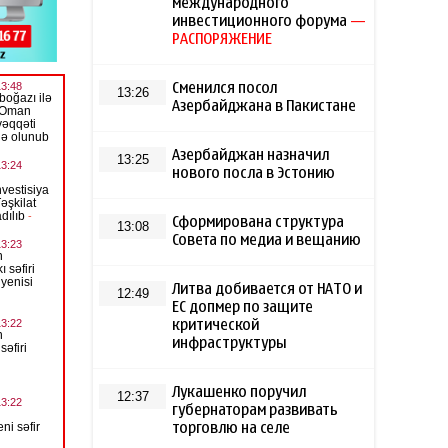
международного
инвестиционного форума
—
РАСПОРЯЖЕНИЕ
Сменился посол
13:26
Азербайджана в Пакистане
Азербайджан назначил
13:25
нового посла в Эстонию
Сформирована структура
13:08
Совета по медиа и вещанию
Литва добивается от НАТО и
12:49
ЕС допмер по защите
критической
инфраструктуры
Лукашенко поручил
12:37
губернаторам развивать
торговлю на селе