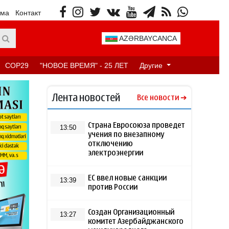
ама
Контакт
AZƏRBAYCANCA
COP29
"НОВОЕ ВРЕМЯ" - 25 ЛЕТ
Другие
Лента новостей
Все новости
Страна Евросоюза проведет
13:50
учения по внезапному
отключению
электроэнергии
ЕС ввел новые санкции
13:39
против России
Создан Организационный
13:27
комитет Азербайджанского