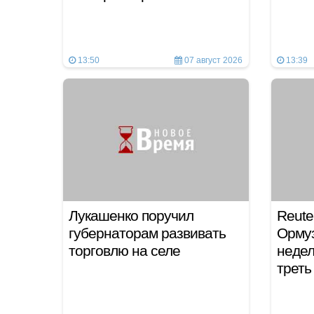
13:50
07 август 2026
13:39
Лукашенко поручил
Reute
губернаторам развивать
Ормуз
торговлю на селе
недел
треть