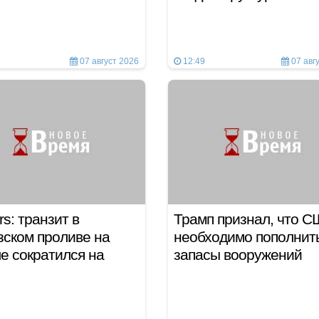
07 август 2026
12:49
07 авг
rs: транзит в
Трамп признал, что 
ском проливе на
необходимо пополнит
е сократился на
запасы вооружений