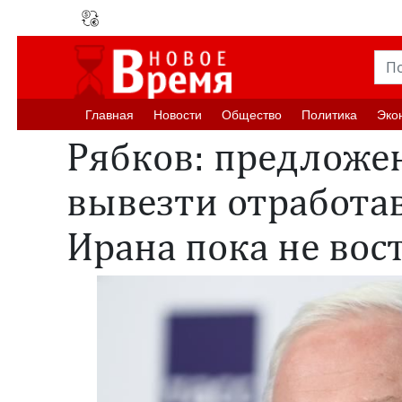
Главная
Новости
Oбщество
Политика
Эко
Рябков: предложе
вывезти отработа
Ирана пока не вос