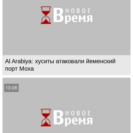
Al Arabiya: хуситы атаковали йеменский
порт Моха
13:06