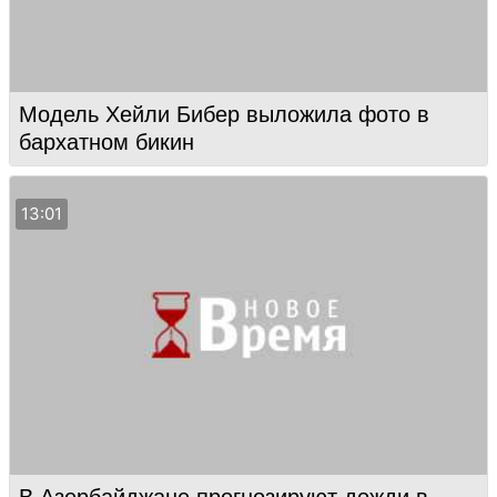
Модель Хейли Бибер выложила фото в
бархатном бикин
13:01
В Азербайджане прогнозируют дожди в