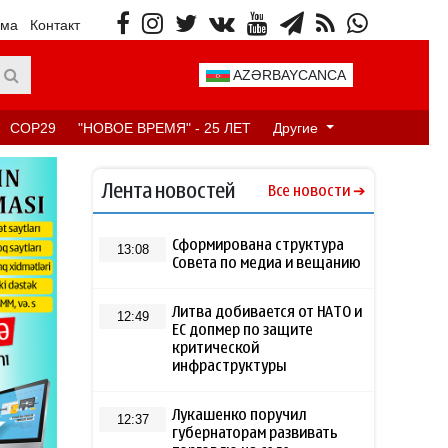
ама
Контакт
AZƏRBAYCANCA
COP29
"НОВОЕ ВРЕМЯ" - 25 ЛЕТ
Другие
Лента новостей
Все новости
Сформирована структура
13:08
Совета по медиа и вещанию
Литва добивается от НАТО и
12:49
ЕС допмер по защите
критической
инфраструктуры
Лукашенко поручил
12:37
губернаторам развивать