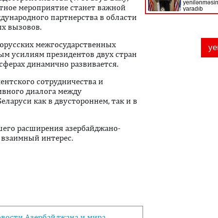
етное мероприятие станет важной
дународного партнерства в области
х вызовов.
лорусских межгосударственных
ным усилиям президентов двух стран
сферах динамично развивается.
ентского сотрудничества и
ивного диалога между
ларуси как в двустороннем, так и в
его расширения азербайджано-
 взаимный интерес.
овости Азербайджана и мира