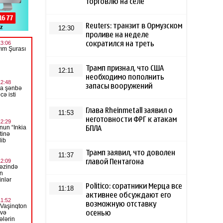
торговлю на селе
Reuters: транзит в Ормузском
12:30
проливе на неделе
сократился на треть
Трамп признал, что США
12:11
необходимо пополнить
запасы вооружений
Глава Rheinmetall заявил о
11:53
неготовности ФРГ к атакам
БПЛА
Трамп заявил, что доволен
11:37
главой Пентагона
Politico: соратники Мерца все
11:18
активнее обсуждают его
возможную отставку
осенью