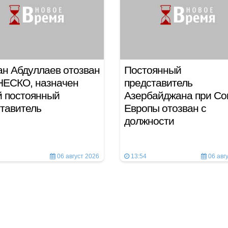
н Абдуллаев отозван
Постоянный
НЕСКО, назначен
представитель
й постоянный
Азербайджана при Со
тавитель
Европы отозван с
должности
06 август 2026
13:54
06 авг