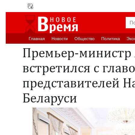
Главная
Новости
Oбщество
Политика
Эко
Премьер-министр
встретился с глав
представителей Н
Беларуси