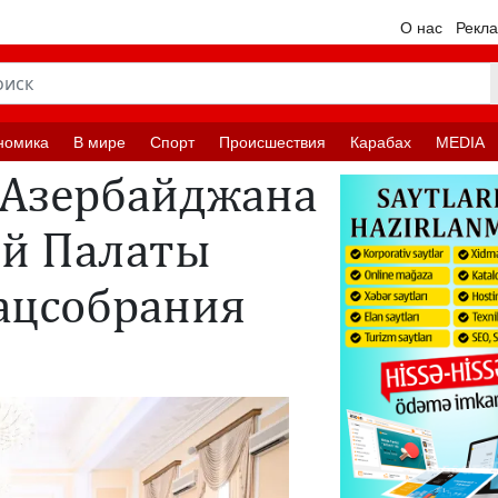
О нас
Рекл
номика
В мире
Спорт
Происшествия
Карабах
MEDIA
 Азербайджана
ой Палаты
ацсобрания