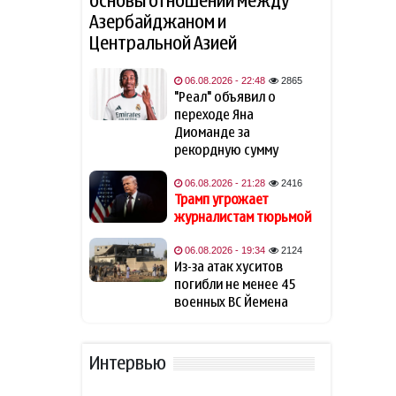
основы отношений между
Азербайджаном и
Пашинян: В настоящее
10:11
время членство в ЕС как
Центральной Азией
альтернатива ЕАЭС для
Армении не рассматривается
06.08.2026 - 22:48
2865
"Реал" объявил о
Euractiv: Рейкьявик
переходе Яна
09:56
попросил Брюссель не
Диоманде за
вмешиваться в референдум
рекордную сумму
по ЕС
06.08.2026 - 21:28
2416
Трамп угрожает
Из России в Армению
09:51
журналистам тюрьмой
транзитом через
Азербайджан будет
отправлено 8 вагонов с
06.08.2026 - 19:34
2124
пшеницей и 10 вагонов с
Из-за атак хуситов
каменным углем
погибли не менее 45
военных ВС Йемена
Трамп пока не готов
09:34
выступить за выдвижение
Вэнса кандидатом в
Интервью
президенты США