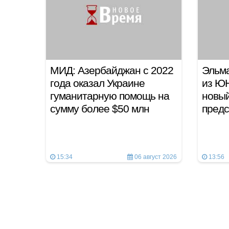
МИД: Азербайджан с 2022
Эльма
года оказал Украине
из Ю
гуманитарную помощь на
новы
сумму более $50 млн
предс
15:34
06 август 2026
13:56