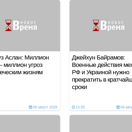
з Аслан: Миллион
Джейхун Байрамов:
 миллион угроз
Военные действия ме
еческим жизням
РФ и Украиной нужно
прекратить в кратчай
сроки
06 август 2026
15:50
06 авг