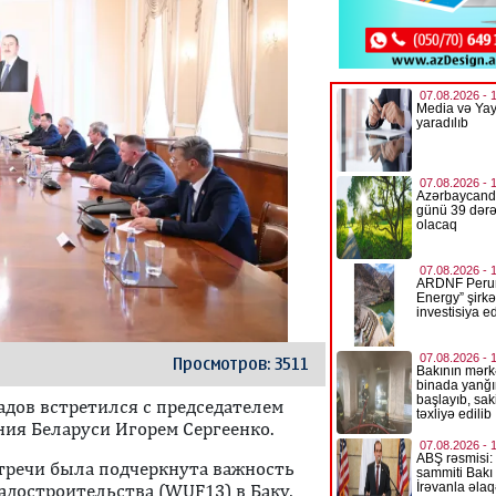
Просмотров: 3511
адов встретился с председателем
ия Беларуси Игорем Сергеенко.
стречи была подчеркнута важность
адостроительства (WUF13) в Баку,