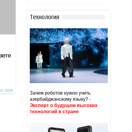
Тexнoлoгия
вете
уст 2026
Зачем роботов нужно учить
азербайджанскому языку?
-
Эксперт о будущем высоких
технологий в стране