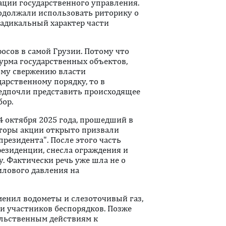
ции государственного управления.
одолжали использовать риторику о
радикальный характер части
осов в самой Грузии. Потому что
урма государственных объектов,
ому свержению власти
дарственному порядку, то в
едпочли представить происходящее
бор.
 октября 2025 года, прошедший в
аторы акции открыто призвали
резидента". После этого часть
езиденции, снесла ограждения и
. Фактически речь уже шла не о
илового давления на
менил водометы и слезоточивый газ,
и участников беспорядков. Позже
ильственным действиям к