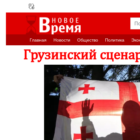
Главная
Новости
Oбщество
Политика
Эко
Грузинский сцена