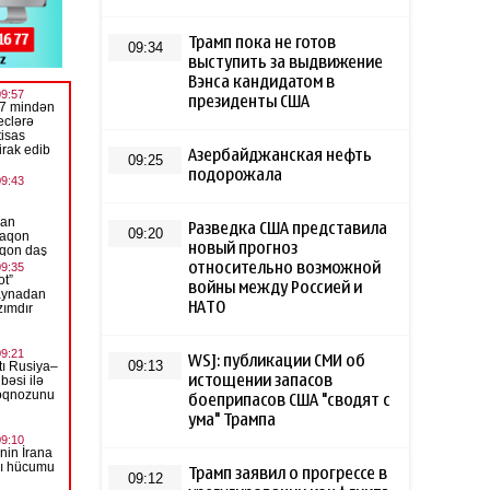
Трамп пока не готов
09:34
выступить за выдвижение
Вэнса кандидатом в
президенты США
Азербайджанская нефть
09:25
подорожала
Разведка США представила
09:20
новый прогноз
относительно возможной
войны между Россией и
НАТО
WSJ: публикации СМИ об
09:13
истощении запасов
боеприпасов США "сводят с
ума" Трампа
Трамп заявил о прогрессе в
09:12