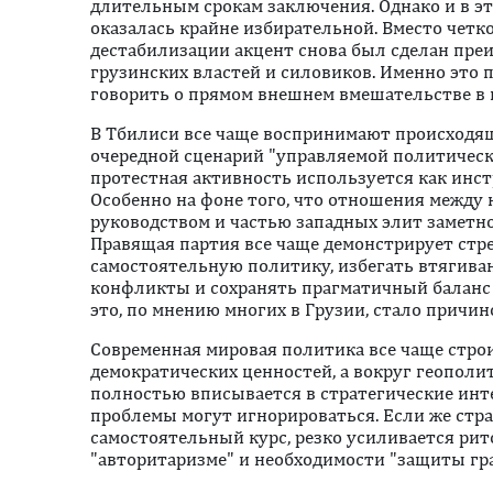
длительным срокам заключения. Однако и в э
оказалась крайне избирательной. Вместо чет
дестабилизации акцент снова был сделан пре
грузинских властей и силовиков. Именно это 
говорить о прямом внешнем вмешательстве в 
В Тбилиси все чаще воспринимают происходящ
очередной сценарий "управляемой политическ
протестная активность используется как инст
Особенно на фоне того, что отношения межд
руководством и частью западных элит заметн
Правящая партия все чаще демонстрирует стр
самостоятельную политику, избегать втягива
конфликты и сохранять прагматичный баланс
это, по мнению многих в Грузии, стало причи
Современная мировая политика все чаще стро
демократических ценностей, а вокруг геополи
полностью вписывается в стратегические инт
проблемы могут игнорироваться. Если же стр
самостоятельный курс, резко усиливается рито
"авторитаризме" и необходимости "защиты гр