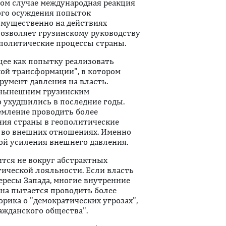
том случае международная реакция
кого осуждения попыток
имущественно на действиях
позволяет грузинскому руководству
политические процессы страны.
ее как попытку реализовать
ой трансформации", в котором
румент давления на власть.
у нынешним грузинским
о ухудшились в последние годы.
емление проводить более
ния страны в геополитические
 во внешних отношениях. Именно
ной усиления внешнего давления.
ится не вокруг абстрактных
тической лояльности. Если власть
ересы Запада, многие внутренние
ана пытается проводить более
рика о "демократических угрозах",
ажданского общества".