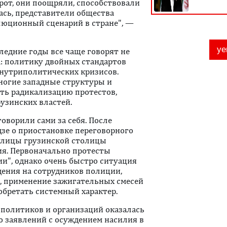
орот, они поощряли, способствовали
ась, представители общества
олюционный сценарий в стране", —
ледние годы все чаще говорят не
на: политику двойных стандартов
нутриполитических кризисов.
многие западные структуры и
ть радикализацию протестов,
узинских властей.
оворили сами за себя. После
зе о приостановке переговорного
 улицы грузинской столицы
ия. Первоначально протесты
и", однако очень быстро ситуация
ения на сотрудников полиции,
 применение зажигательных смесей
обретать системный характер.
 политиков и организаций оказалась
о заявлений с осуждением насилия в