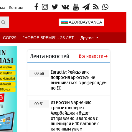
ама
Контакт
AZƏRBAYCANCA
COP29
"НОВОЕ ВРЕМЯ" - 25 ЛЕТ
Другие
Лента новостей
Все новости
Euractiv: Рейкьявик
09:56
попросил Брюссель не
вмешиваться в референдум
по ЕС
Из России в Армению
09:51
транзитом через
Азербайджан будет
отправлено 8 вагонов с
пшеницей и 10 вагонов с
каменным углем