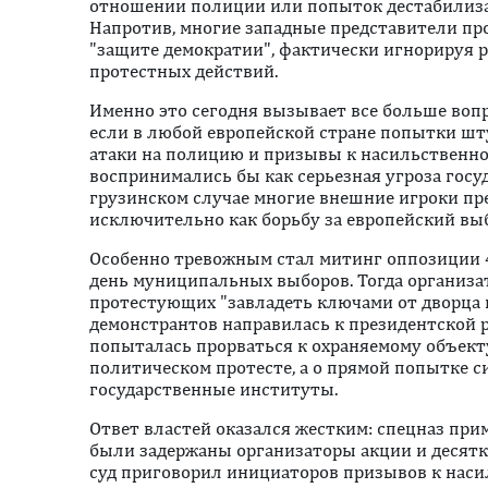
отношении полиции или попыток дестабилиза
Напротив, многие западные представители пр
"защите демократии", фактически игнорируя 
протестных действий.
Именно это сегодня вызывает все больше вопр
если в любой европейской стране попытки шт
атаки на полицию и призывы к насильственн
воспринимались бы как серьезная угроза госу
грузинском случае многие внешние игроки пр
исключительно как борьбу за европейский вы
Особенно тревожным стал митинг оппозиции 4
день муниципальных выборов. Тогда организ
протестующих "завладеть ключами от дворца п
демонстрантов направилась к президентской р
попыталась прорваться к охраняемому объекту
политическом протесте, а о прямой попытке с
государственные институты.
Ответ властей оказался жестким: спецназ при
были задержаны организаторы акции и десятк
суд приговорил инициаторов призывов к нас