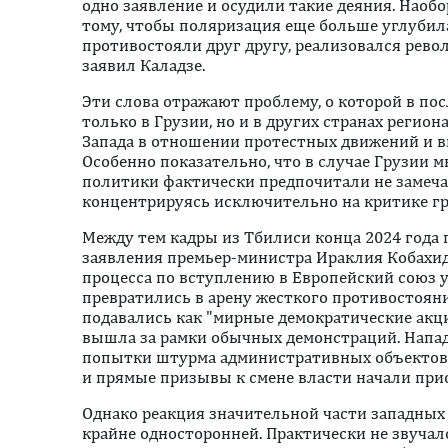
одно заявление и осудили такие деяния. Наоб
тому, чтобы поляризация еще больше углубил
противостояли друг другу, реализовался рев
заявил Каладзе.
Эти слова отражают проблему, о которой в пос
только в Грузии, но и в других странах регио
Запада в отношении протестных движений и в
Особенно показательно, что в случае Грузии 
политики фактически предпочитали не замеча
концентрируясь исключительно на критике гр
Между тем кадры из Тбилиси конца 2024 года г
заявления премьер-министра Ираклия Кобахид
процесса по вступлению в Европейский союз
превратились в арену жесткого противостоян
подавались как "мирные демократические акци
вышла за рамки обычных демонстраций. Напад
попытки штурма административных объектов,
и прямые призывы к смене власти начали при
Однако реакция значительной части западных
крайне односторонней. Практически не звучал