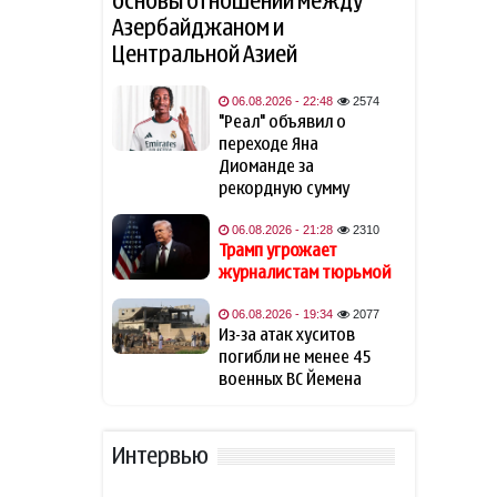
основы отношений между
Раскрыта тайна
21:48
исчезновения последней
Азербайджаном и
кочевой империи Евразии
Центральной Азией
Андрей Ургант впервые
06.08.2026 - 22:48
2574
21:46
представил публике третью
"Реал" объявил о
жену: она моложе актера на
переходе Яна
21 год
- ФОТО
Диоманде за
рекордную сумму
Трамп угрожает
21:28
06.08.2026 - 21:28
2310
журналистам тюрьмой
Трамп угрожает
журналистам тюрьмой
Иран и Оман достигли
21:26
соглашения по Ормузу. Как
06.08.2026 - 19:34
2077
отреагирует Трамп?
Из-за атак хуситов
погибли не менее 45
военных ВС Йемена
В Британии более 100
21:18
летальных исходов связали с
препаратами для похудения
Интервью
Новая угроза мировой
21:16
экономике: как избежать