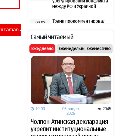
урегулировании конфликта
между РФ и Украиной
Трамп прокомментировал
09:02
возможность поставок
ракет-перехватчиков
Самый читаемый
Украине
Ежедневно
Еженедельно
Ежемесячно
Глава парламента Ирана
09:00
заявил о подготовке США к
масштабной атаке
06 август 2026
"Реал" объявил о переходе
22:48
Яна Диоманде за рекордную
сумму
19:00
06 август
2945
СМИ: Совет мира заключил
22:00
2026
первый контракт на
Чолпон-Атинская декларация
строительство в Газе
укрепит институциональные