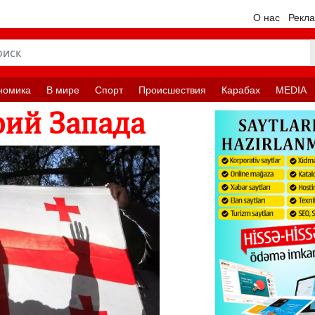
О нас
Рекл
номика
В мире
Спорт
Происшествия
Карабах
MEDIA
рий Запада