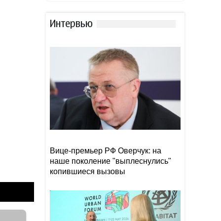
21:26
ответственность выше
политических эмоций
Интервью
В ООН предрекли резкий
21:18
рост числа голодающих из-
за Эль-Ниньо
Интернет без риска:
21:16
государство усиливает
защиту детей в соцсетях
Вице-премьер РФ Оверчук: на
наше поколение "выплеснулись"
копившиеся вызовы