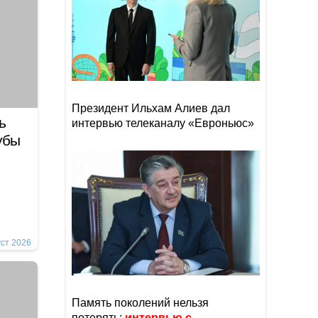
Президент Ильхам Алиев дал
ь
интервью телеканалу «Евроньюс»
убы
уст 2026
Память поколений нельзя
потерять:
интервью с