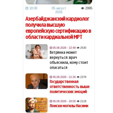
05 август 2026
18:00
05 август
2995
2026
Ветрянка может вернуться:
22:48
врач объяснила, кому стоит
Азербайджанский кардиолог
опасаться
получила высшую
европейскую сертификацию в
Главы МИД Пакистана и
22:00
области кардиальной МРТ
Турции обсудили
региональные и
международные вопросы
05.08.2026 - 22:48
2530
Ветрянка может
вернуться: врач
Редкоземельная гонка: США
21:48
объяснила, кому стоит
начинают борьбу за ресурсы
опасаться
XXI века
05.08.2026 - 21:26
2278
На рэпера Канье Уэста
Государственная
21:46
подали в суд
ответственность выше
политических эмоций
Прощание с иллюзией
21:28
05.08.2026 - 20:00
2118
Поиски могилы Насими
Государственная