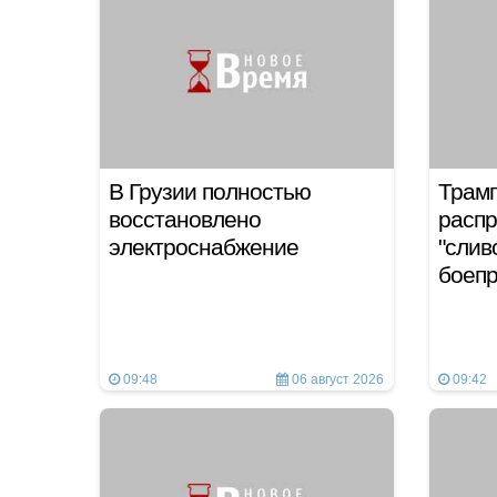
В Грузии полностью
Трамп
восстановлено
распр
электроснабжение
"слив
боеп
09:48
06 август 2026
09:42