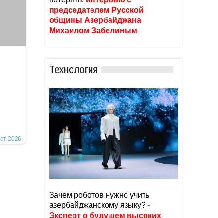
председателем Русской
общины Азербайджана
Михаилом Забелиным
Тexнoлoгия
уст 2026
Зачем роботов нужно учить
азербайджанскому языку?
-
Эксперт о будущем высоких