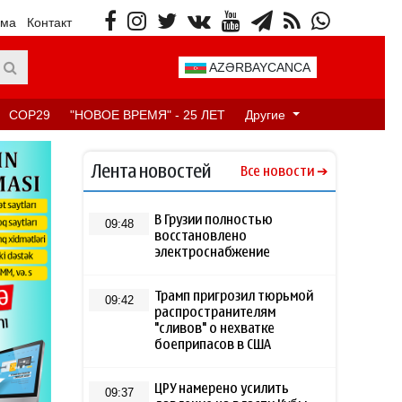
ама
Контакт
AZƏRBAYCANCA
COP29
"НОВОЕ ВРЕМЯ" - 25 ЛЕТ
Другие
Лента новостей
Все новости
В Грузии полностью
09:48
восстановлено
электроснабжение
Трамп пригрозил тюрьмой
09:42
распространителям
"сливов" о нехватке
боеприпасов в США
ЦРУ намерено усилить
09:37