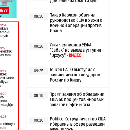
давление на власти Кубы
Такер Карлсон обвинил
09:30
руководство США во лжи о
военной операции против
Ирана
Лига чемпионов УЕФА:
09:28
"Сабах" на выезде уступил
"Орхусу"
- ВИДЕО
Генсек НАТО выступил с
09:25
заявлением после ударов
России по Киеву
Трамп заявил об обладании
09:19
США 60 процентов мировых
запасов нефти и газа
Politico: Сотрудничество США
09:16
и Украины в сфере разведки
улучшилось