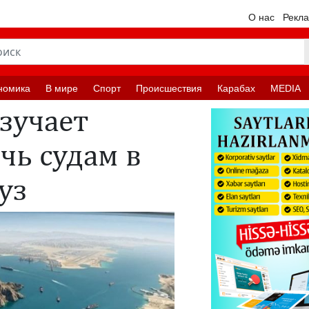
О нас
Рекл
номика
В мире
Спорт
Происшествия
Карабах
MEDIA
зучает
чь судам в
муз