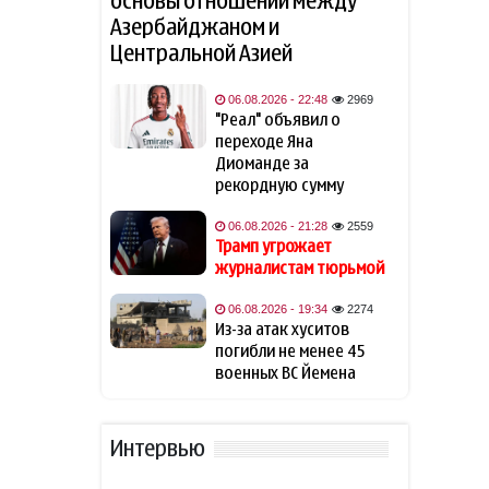
основы отношений между
русофобии» после фразы о
Азербайджаном и
«москалях»
Центральной Азией
NTV: Турция, Саудовская
14:51
06.08.2026 - 22:48
2969
Аравия и Пакистан
"Реал" объявил о
объединились в военный
переходе Яна
альянс
Диоманде за
рекордную сумму
Навроцкий высказался о
14:41
поддержке Украины: «Там,
06.08.2026 - 21:28
2559
где бьют москаля, Польша
Трамп угрожает
помогает»
журналистам тюрьмой
Трамп: Иран хочет достичь
06.08.2026 - 19:34
2274
14:31
соглашения
Из-за атак хуситов
погибли не менее 45
военных ВС Йемена
Трамп считает Хабиба
14:14
Нурмагомедова своим
любимым бойцом
Интервью
В разведке США
14:05