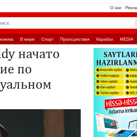
О нас
Рекл
номика
В мире
Спорт
Происшествия
Карабах
MEDIA
ddy начато
ие по
суальном