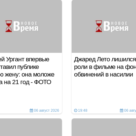
й Ургант впервые
Джаред Лето лишился
тавил публике
роли в фильме на фо
ю жену: она моложе
обвинений в насилии
а на 21 год - ФОТО
06 август 2026
19:48
06 авг