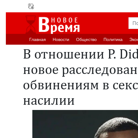
Главная
Новости
Oбщество
Политика
Эко
В отношении P. Di
новое расследован
обвинениям в сек
насилии