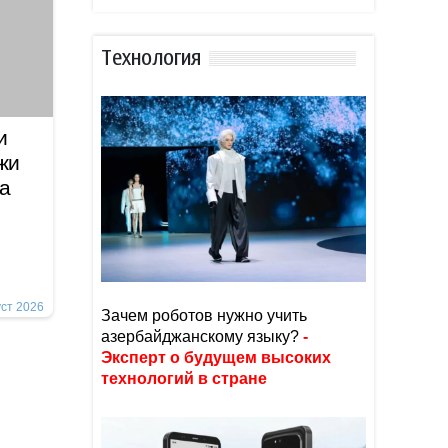
Тexнoлoгия
и
жи
а
уст 2026
Зачем роботов нужно учить
азербайджанскому языку?
-
Эксперт о будущем высоких
технологий в стране