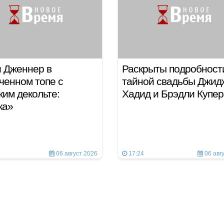
 Дженнер в
Раскрыты подробност
ченном топе с
тайной свадьбы Джид
ким декольте:
Хадид и Брэдли Купер
ка»
06 август 2026
17:24
06 авг