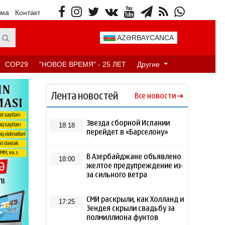
ама
Контакт
AZƏRBAYCANCA
COP29
"НОВОЕ ВРЕМЯ" - 25 ЛЕТ
Другие
Лента новостей
Все новости
Звезда сборной Испании
18:18
перейдет в «Барселону»
В Азербайджане объявлено
18:00
желтое предупреждение из-
за сильного ветра
СМИ раскрыли, как Холланд и
17:25
Зендея скрыли свадьбу за
полмиллиона фунтов