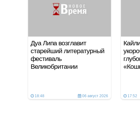
Дуа Липа возглавит
Кайли
старейший литературный
укоро
фестиваль
глубо
Великобритании
«Кош
18:48
06 август 2026
17:52