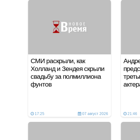
СМИ раскрыли, как
Андре
Холланд и Зендея скрыли
предс
свадьбу за полмиллиона
треть
фунтов
актер
17:25
07 август 2026
21:46