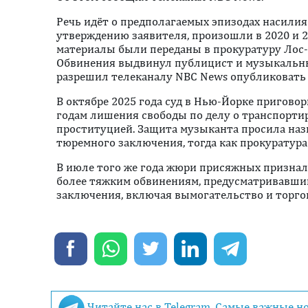
Речь идёт о предполагаемых эпизодах насили
утверждению заявителя, произошли в 2020 и 
материалы были переданы в прокуратуру Лос-
Обвинения выдвинул публицист и музыкальн
разрешил телеканалу NBC News опубликовать 
В октябре 2025 года суд в Нью-Йорке приговор
годам лишения свободы по делу о транспорти
проституцией. Защита музыканта просила назн
тюремного заключения, тогда как прокуратура 
В июле того же года жюри присяжных призна
более тяжким обвинениям, предусматривавш
заключения, включая вымогательство и торг
Читайте нас в Telegram. Самые важные н