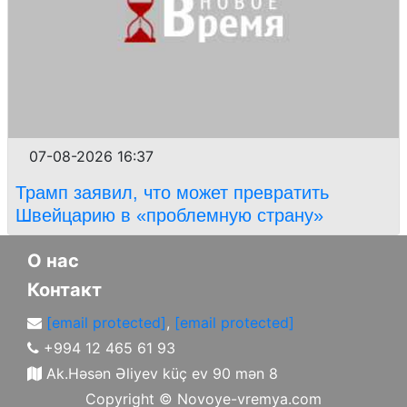
07-08-2026 16:37
Трамп заявил, что может превратить
Швейцарию в «проблемную страну»
О нас
Контакт
[email protected]
,
[email protected]
+994 12 465 61 93
Ak.Həsən Əliyev küç ev 90 mən 8
Copyright ©
Novoye-vremya.com