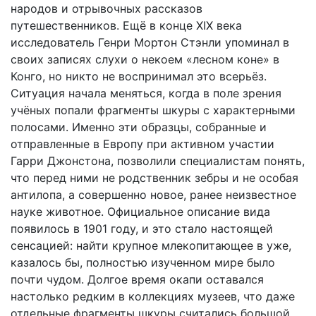
народов и отрывочных рассказов
путешественников. Ещё в конце XIX века
исследователь Генри Мортон Стэнли упоминал в
своих записях слухи о некоем «лесном коне» в
Конго, но никто не воспринимал это всерьёз.
Ситуация начала меняться, когда в поле зрения
учёных попали фрагменты шкуры с характерными
полосами. Именно эти образцы, собранные и
отправленные в Европу при активном участии
Гарри Джонстона, позволили специалистам понять,
что перед ними не родственник зебры и не особая
антилопа, а совершенно новое, ранее неизвестное
науке животное. Официальное описание вида
появилось в 1901 году, и это стало настоящей
сенсацией: найти крупное млекопитающее в уже,
казалось бы, полностью изученном мире было
почти чудом. Долгое время окапи оставался
настолько редким в коллекциях музеев, что даже
отдельные фрагменты шкуры считались большой