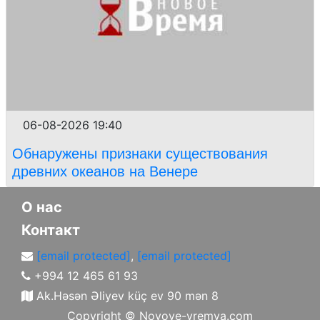
06-08-2026 19:40
Обнаружены признаки существования
древних океанов на Венере
О нас
Контакт
[email protected]
,
[email protected]
+994 12 465 61 93
Ak.Həsən Əliyev küç ev 90 mən 8
Copyright ©
Novoye-vremya.com