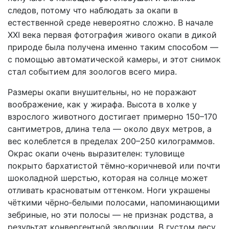
следов, потому что наблюдать за окапи в
естественной среде невероятно сложно. В начале
XXI века первая фотография живого окапи в дикой
природе была получена именно таким способом —
с помощью автоматической камеры, и этот снимок
стал событием для зоологов всего мира.
Размеры окапи внушительны, но не поражают
воображение, как у жирафа. Высота в холке у
взрослого животного достигает примерно 150–170
сантиметров, длина тела — около двух метров, а
вес колеблется в пределах 200–250 килограммов.
Окрас окапи очень выразителен: туловище
покрыто бархатистой тёмно‑коричневой или почти
шоколадной шерстью, которая на солнце может
отливать красноватым оттенком. Ноги украшены
чёткими чёрно‑белыми полосами, напоминающими
зебриные, но эти полосы — не признак родства, а
результат конвергентной эволюции. В густом лесу