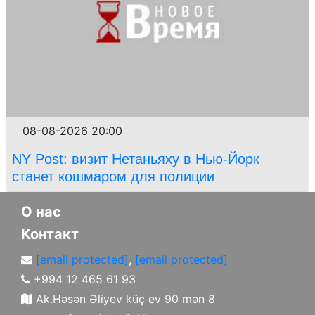
08-08-2026 20:00
NY Post: визит Нетаньяху в Нью-Йорк
станет кошмаром для полиции
О нас
Контакт
[email protected]
,
[email protected]
+994 12 465 61 93
Ak.Həsən Əliyev küç ev 90 mən 8