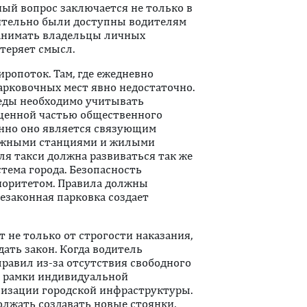
ный вопрос заключается не только в
вительно были доступны водителям
занимать владельцы личных
теряет смысл.
ропоток. Там, где ежедневно
арковочных мест явно недостаточно.
реды необходимо учитывать
оценной частью общественного
енно оно является связующим
рожными станциями и жилыми
ля такси должна развиваться так же
стема города. Безопасность
риоритетом. Правила должны
езаконная парковка создает
 не только от строгости наказания,
ать закон. Когда водитель
равил из-за отсутствия свободного
а рамки индивидуальной
низации городской инфраструктуры.
олжать создавать новые стоянки,