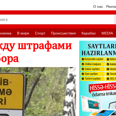
О нас
Рекл
номика
В мире
Спорт
Происшествия
Карабах
MEDIA
жду штрафами
бора