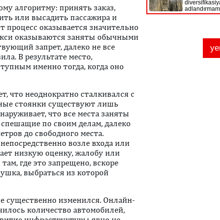
ому алгоритму: принять заказ,
дить или высадить пассажира и
от процесс оказывается значительно
акси оказываются заняты обычными
вующий запрет, далеко не все
ла. В результате место,
ступным именно тогда, когда оно
т, что неоднократно сталкивался с
ьные стоянки существуют лишь
наруживает, что все места заняты
спешащие по своим делам, далеко
етров до свободного места.
непосредственно возле входа или
чает низкую оценку, жалобу или
там, где это запрещено, вскоре
ушка, выбраться из которой
не существенно изменился. Онлайн-
чилось количество автомобилей,
звитие инфраструктуры явно не