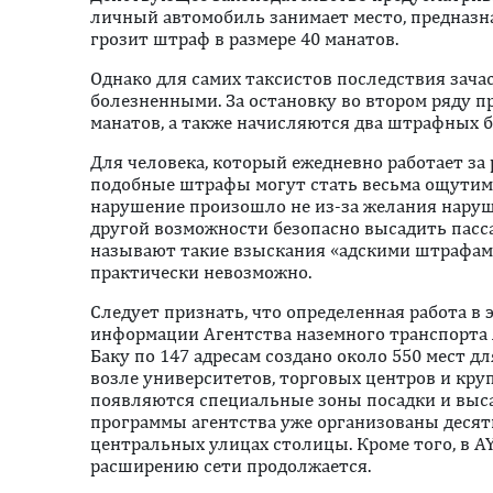
личный автомобиль занимает место, предназна
грозит штраф в размере 40 манатов.
Однако для самих таксистов последствия зач
болезненными. За остановку во втором ряду п
манатов, а также начисляются два штрафных б
Для человека, который ежедневно работает за 
подобные штрафы могут стать весьма ощутимо
нарушение произошло не из-за желания наруши
другой возможности безопасно высадить пасс
называют такие взыскания «адскими штрафами
практически невозможно.
Следует признать, что определенная работа в 
информации Агентства наземного транспорта 
Баку по 147 адресам создано около 550 мест д
возле университетов, торговых центров и кр
появляются специальные зоны посадки и выса
программы агентства уже организованы деся
центральных улицах столицы. Кроме того, в A
расширению сети продолжается.