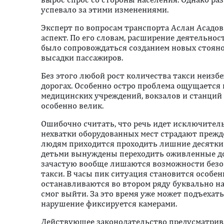
успевало за этими изменениями.
Эксперт по вопросам транспорта Аслан Асадов
аспект. По его словам, расширение деятельн
было сопровождаться созданием новых стояно
высадки пассажиров.
Без этого любой рост количества такси неизб
дорогах. Особенно остро проблема ощущается 
медицинских учреждений, вокзалов и станций 
особенно велик.
Ошибочно считать, что речь идет исключитель
нехватки оборудованных мест страдают прежд
людям приходится проходить лишние десятки 
детьми вынуждены переходить оживленные до
зачастую вообще лишаются возможности безо
такси. В часы пик ситуация становится особе
останавливаются во втором ряду буквально на
смог выйти. За это время уже может подъеха
нарушение фиксируется камерами.
Действующее законодательство предусматрив