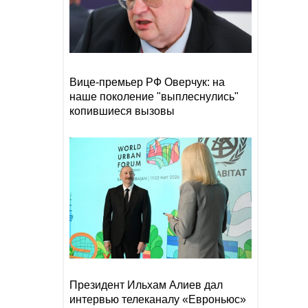
Уровень воды в Рейне
19:08
обновил исторический
рекорд обмеления
Вице-премьер РФ Оверчук: на
Чолпон-Атинская
19:00
наше поколение "выплеснулись"
декларация укрепит
институциональные основы
копившиеся вызовы
отношений между
Азербайджаном и
Центральной Азией
Дуа Липа возглавит
18:48
старейший литературный
фестиваль Великобритании
Президент Ильхам Алиев дал
интервью телеканалу «Евроньюс»