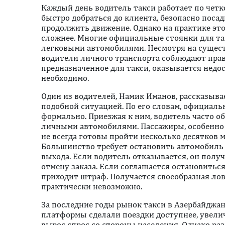
Каждый день водитель такси работает по четк
быстро добраться до клиента, безопасно поса
продолжить движение. Однако на практике эт
сложнее. Многие официальные стоянки для т
легковыми автомобилями. Несмотря на сущест
водители личного транспорта соблюдают прави
предназначенное для такси, оказывается недо
необходимо.
Один из водителей, Намик Иманов, рассказывае
подобной ситуацией. По его словам, официал
формально. Приезжая к ним, водитель часто об
личными автомобилями. Пассажиры, особенно 
не всегда готовы пройти несколько десятков м
Большинство требует остановить автомобиль 
выхода. Если водитель отказывается, он полу
отмену заказа. Если соглашается остановиться 
приходит штраф. Получается своеобразная лов
практически невозможно.
За последние годы рынок такси в Азербайджа
платформы сделали поездки доступнее, увели
вырос спрос со стороны населения. Однако ра