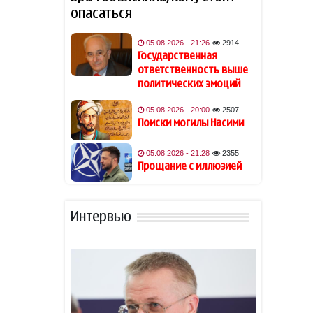
обвинений в насилии
опасаться
Обнаружены признаки
05.08.2026 - 21:26
2914
19:40
существования древних
Государственная
океанов на Венере
ответственность выше
политических эмоций
Из-за атак хуситов погибли
19:34
05.08.2026 - 20:00
2507
не менее 45 военных ВС
Поиски могилы Насими
Йемена
05.08.2026 - 21:28
2355
Гави покрасил волосы в
19:28
Прощание с иллюзией
розовый цвет в честь
победы Испании на ЧМ-2026
Интервью
В Астаре изъяли 18 кг
19:20
наркотиков
- ВИДЕО
Рекордный рост цен на
19:16
фрукты и падение торговли
на 66%: что ждет Армению?
-
ВИДЕО