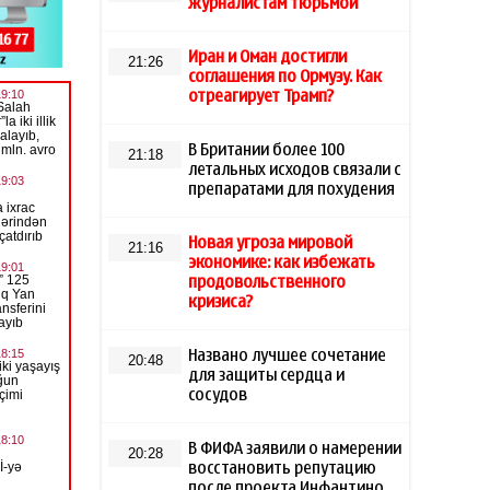
журналистам тюрьмой
Иран и Оман достигли
21:26
соглашения по Ормузу. Как
отреагирует Трамп?
В Британии более 100
21:18
летальных исходов связали с
препаратами для похудения
Новая угроза мировой
21:16
экономике: как избежать
продовольственного
кризиса?
Названо лучшее сочетание
20:48
для защиты сердца и
сосудов
В ФИФА заявили о намерении
20:28
восстановить репутацию
после проекта Инфантино