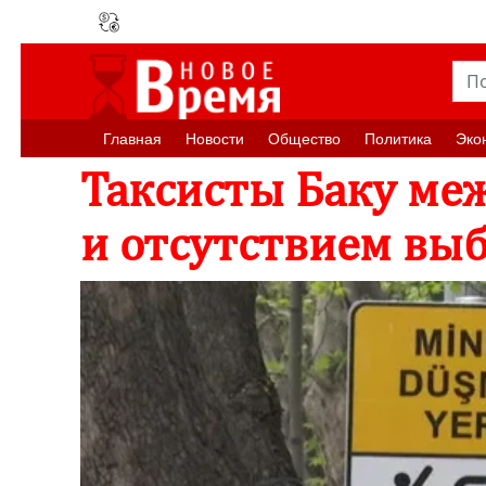
Главная
Новости
Oбщество
Политика
Эко
Таксисты Баку ме
и отсутствием вы