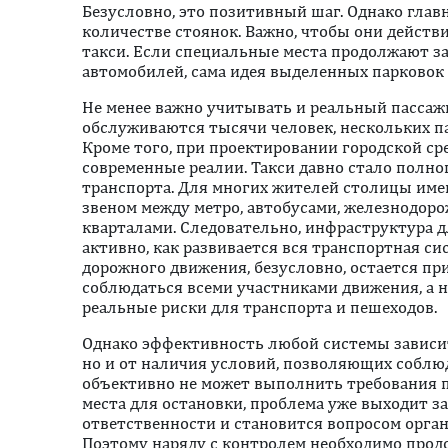
Безусловно, это позитивный шаг. Однако глав
количестве стоянок. Важно, чтобы они дейст
такси. Если специальные места продолжают 
автомобилей, сама идея выделенных парковок 
Не менее важно учитывать и реальный пассажи
обслуживаются тысячи человек, нескольких п
Кроме того, при проектировании городской с
современные реалии. Такси давно стало полн
транспорта. Для многих жителей столицы им
звеном между метро, автобусами, железнодо
кварталами. Следовательно, инфраструктура д
активно, как развивается вся транспортная си
дорожного движения, безусловно, остается п
соблюдаться всеми участниками движения, а н
реальные риски для транспорта и пешеходов.
Однако эффективность любой системы зависит
но и от наличия условий, позволяющих соблюд
объективно не может выполнить требования п
места для остановки, проблема уже выходит з
ответственности и становится вопросом орга
Поэтому наряду с контролем необходимо прод