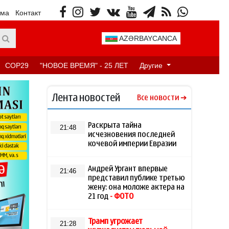
ама
Контакт
AZƏRBAYCANCA
COP29
"НОВОЕ ВРЕМЯ" - 25 ЛЕТ
Другие
Лента новостей
Все новости
Раскрыта тайна
21:48
исчезновения последней
кочевой империи Евразии
Андрей Ургант впервые
21:46
представил публике третью
жену: она моложе актера на
21 год
- ФОТО
Трамп угрожает
21:28