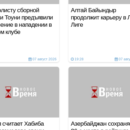
листу сборной
Алтай Байындыр
и Тоуни предъявили
продолжит карьеру в 
ение в нападении в
Лиге
ом клубе
07 август 2026
19:28
07 авг
 считает Хабиба
Азербайджан сохраня