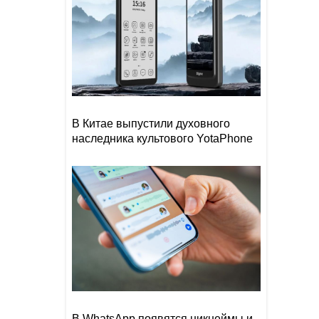
В Китае выпустили духовного
наследника культового YotaPhone
В WhatsApp появятся никнеймы и