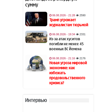
обратилась к Эрдогану: «Я не
сумму
могу спать по ночам»
06.08.2026 - 21:28
2590
Кинолог развеял миф о
Трамп угрожает
19:40
собачьей обиде на хозяина
журналистам тюрьмой
06.08.2026 - 19:34
2331
В Индии тигр убил 55-летнего
19:34
Из-за атак хуситов
фермера
погибли не менее 45
военных ВС Йемена
Алтай Байындыр продолжит
19:28
карьеру в Ла Лиге
06.08.2026 - 21:16
2176
Новая угроза мировой
экономике: как
В Шамкире за рулем умер 58-
19:20
избежать
летний водитель
продовольственного
кризиса?
АПБА выявило запрещенное
19:16
вещество в малайзийских
БАДах
Интервью
Прибыль Агентства DOST
19:08