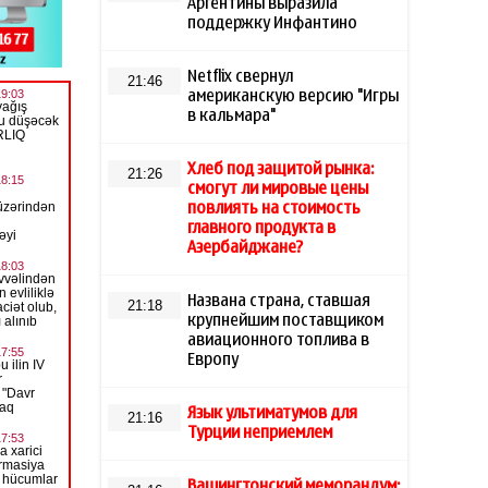
Аргентины выразила
поддержку Инфантино
Netflix свернул
21:46
американскую версию "Игры
в кальмара"
Хлеб под защитой рынка:
21:26
смогут ли мировые цены
повлиять на стоимость
главного продукта в
Азербайджане?
Названа страна, ставшая
21:18
крупнейшим поставщиком
авиационного топлива в
Европу
Язык ультиматумов для
21:16
Турции неприемлем
Вашингтонский меморандум: