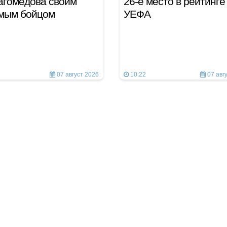
агомедова своим
26-е место в рейтинге
мым бойцом
УЕФА
07 август 2026
10:22
07 авг