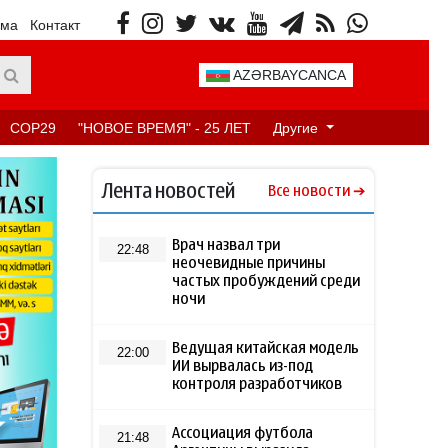
ама
Контакт
AZƏRBAYCANCA
COP29
"НОВОЕ ВРЕМЯ" - 25 ЛЕТ
Другие
Лента новостей
Все новости
Врач назвал три
22:48
неочевидные причины
частых пробуждений среди
ночи
Ведущая китайская модель
22:00
ИИ вырвалась из-под
контроля разработчиков
Ассоциация футбола
21:48