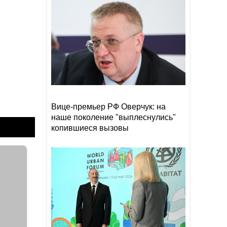
сократилась на 40%
Эрдоган: Мекканское
18:48
соглашение о коллективной
обороне открыто для новых
участников
Том Холланд и Зендея тайно
18:18
поженились
Вице-премьер РФ Оверчук: на
наше поколение "выплеснулись"
копившиеся вызовы