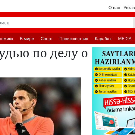
О нас
Рекл
номика
В мире
Спорт
Происшествия
Карабах
MEDIA
удью по делу о