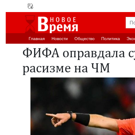
Главная
Новости
Oбщество
Политика
Эко
ФИФА оправдала с
расизме на ЧМ