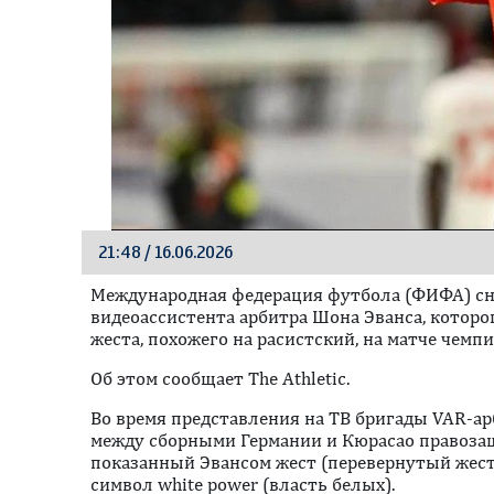
21:48 / 16.06.2026
Международная федерация футбола (ФИФА) сня
видеоассистента арбитра Шона Эванса, которо
жеста, похожего на расистский, на матче чемпи
Oб этом сообщает The Athletic.
Во время представления на ТВ бригады VAR-ар
между сборными Германии и Кюрасао правоза
показанный Эвансом жест (перевернутый жест "
символ white power (власть белых).