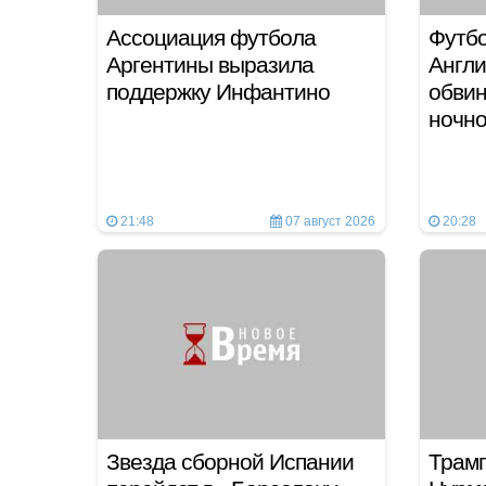
Ассоциация футбола
Футбо
Аргентины выразила
Англи
поддержку Инфантино
обвин
ночн
21:48
07 август 2026
20:28
Звезда сборной Испании
Трамп