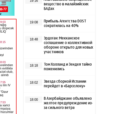
19:16
вещество в малайзийских
БАДах
Прибыль Агентства DOST
19:08
сократилась на 40%
Эрдоган: Мекканское
18:48
соглашение о коллективной
обороне открыто для новых
участников
Том Холланд и Зендея тайно
18:18
поженились
Звезда сборной Испании
18:02
перейдет в «Барселону»
В Азербайджане объявлено
18:00
желтое предупреждение из-
за сильного ветра