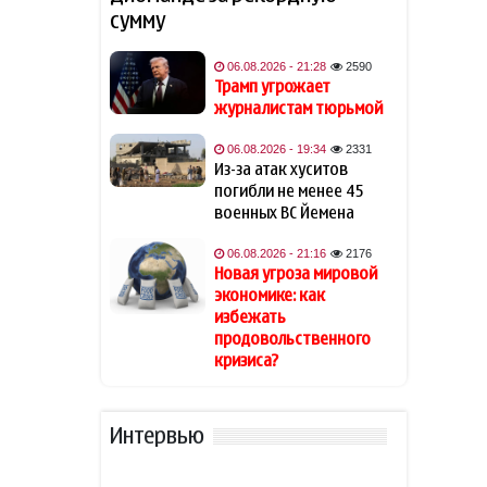
сумму
Трамп заявил, что может
16:37
превратить Швейцарию в
«проблемную страну»
06.08.2026 - 21:28
2590
Трамп угрожает
журналистам тюрьмой
Обнародованы результаты
16:12
экзамена на выявление
06.08.2026 - 19:34
2331
способностей по
Из-за атак хуситов
специальности
погибли не менее 45
«Журналистика»
военных ВС Йемена
Трамп заявил, что может
15:52
06.08.2026 - 21:16
2176
стать последним
Новая угроза мировой
президентом-
экономике: как
республиканцем в США
избежать
продовольственного
Лукашенко рассказал о
кризиса?
15:37
своей ностальгии по
временам СССР
Интервью
Трамп высмеял владельцев
15:25
электромобилей и сравнил