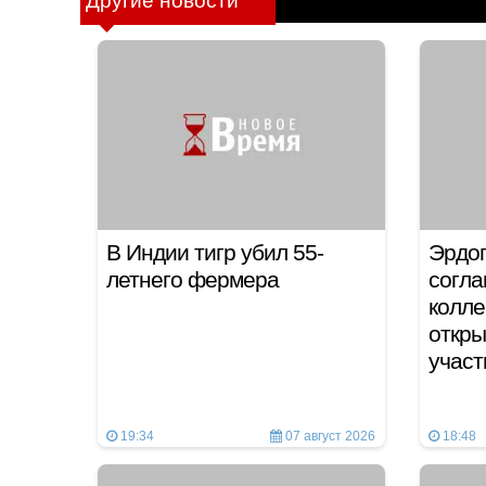
Другие новости
В Индии тигр убил 55-
Эрдог
летнего фермера
согла
колле
откры
учас
19:34
07 август 2026
18:48