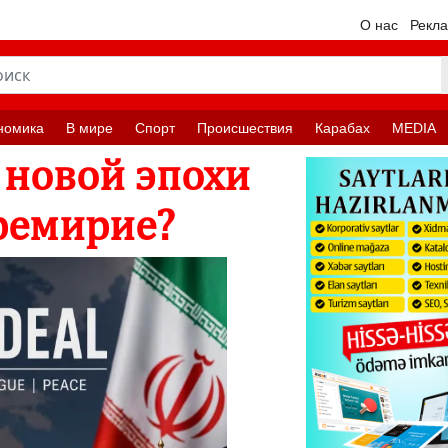
О нас
Рекл
номика
В мире
Спорт
Происшествия
Карабах
MEDIA
 новой эпохи
ремирие?