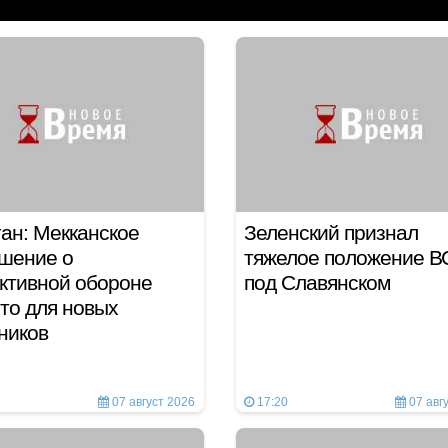
ан: Мекканское
Зеленский признал
шение о
тяжелое положение В
ктивной обороне
под Славянском
то для новых
тников
07 август 2026
17:20
07 авг