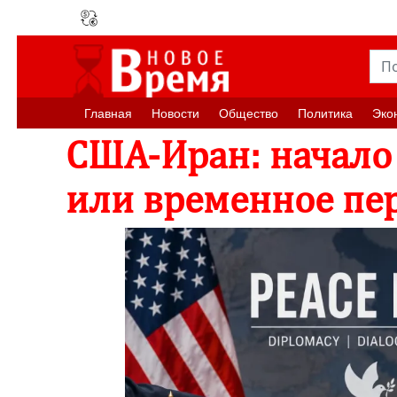
Главная
Новости
Oбщество
Политика
Эко
США-Иран: начало
или временное пе