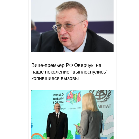
их с больными
Захарова обвинила
15:02
Навроцкого в «клинической
русофобии» после фразы о
«москалях»
NTV: Турция, Саудовская
14:51
Аравия и Пакистан
объединились в военный
альянс
Вице-премьер РФ Оверчук: на
наше поколение "выплеснулись"
копившиеся вызовы