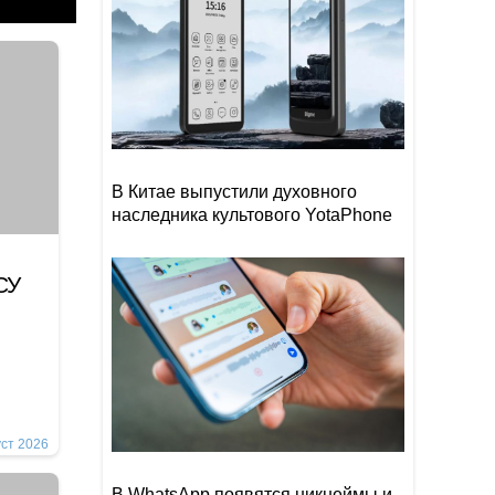
В Китае выпустили духовного
наследника культового YotaPhone
СУ
уст 2026
В WhatsApp появятся никнеймы и