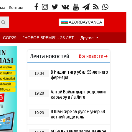
ама
Контакт
AZƏRBAYCANCA
COP29
"НОВОЕ ВРЕМЯ" - 25 ЛЕТ
Другие
Лента новостей
Все новости
В Индии тигр убил 55-летнего
19:34
фермера
Алтай Байындыр продолжит
19:28
карьеру в Ла Лиге
В Шамкире за рулем умер 58-
19:20
летний водитель
АПБА выявило запрещенное