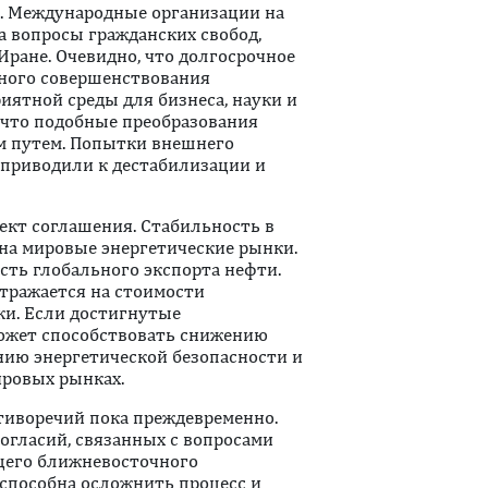
ы. Международные организации на
 вопросы гражданских свобод,
Иране. Очевидно, что долгосрочное
нного совершенствования
иятной среды для бизнеса, науки и
 что подобные преобразования
м путем. Попытки внешнего
приводили к дестабилизации и
ект соглашения. Стабильность в
на мировые энергетические рынки.
сть глобального экспорта нефти.
тражается на стоимости
ки. Если достигнутые
может способствовать снижению
нию энергетической безопасности и
ировых рынках.
тиворечий пока преждевременно.
огласий, связанных с вопросами
щего ближневосточного
 способна осложнить процесс и