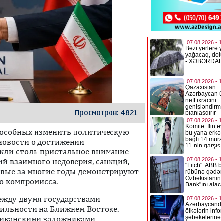
Просмотров: 4821
способных изменить политическую
 новости о достижении
кли столь пристальное внимание
й взаимного недоверия, санкций,
рвые за многие годы демонстрируют
о компромисса.
ежду двумя государствами
бильности на Ближнем Востоке.
ериканскими заложниками,