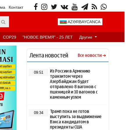
ама
Контакт
AZƏRBAYCANCA
COP29
"НОВОЕ ВРЕМЯ" - 25 ЛЕТ
Другие
Лента новостей
Все новости
Из России в Армению
09:51
транзитом через
Азербайджан будет
отправлено 8 вагонов с
пшеницей и 10 вагонов с
каменным углем
Трамп пока не готов
09:34
выступить за выдвижение
Вэнса кандидатом в
президенты США