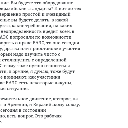
ание. Вы будете это оборудование
евразийские стандарты? И вот до тех
совершенно простой и очевидный
енье вы будете делать, в какой
укта, какие требования, на каких
 неопределенность вредит всем, в
ЕАЭС попросили по возможности
ворить о праве ЕАЭС, то оно сегодня
сударства или приостановки участия
торый надо изучить чисто с
ы столкнулись с определенной
 К этому тоже нужно относиться
ти, и армяне, я думаю, тоже будут
же понимают, как участники
аве ЕАЭС есть некоторые лакуны,
чая ситуация.
ремительное движение, которое, на
т и Армении, и Евразийскому союзу,
 сегодня в состоянии
но, весь вопрос. Это рабочая
.