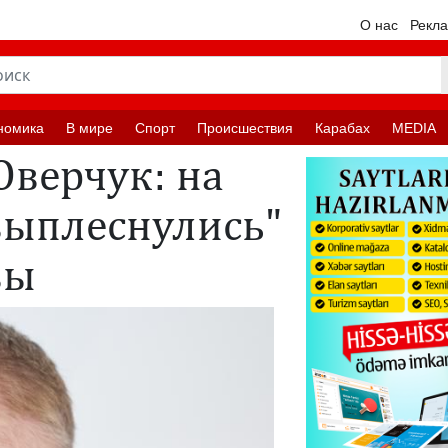
О нас
Рекл
номика
В мире
Спорт
Происшествия
Карабах
MEDIA
Оверчук: на
выплеснулись"
вы