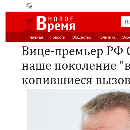
Главная
Новости
Oбщество
Политика
Эко
Вице-премьер РФ 
наше поколение "
копившиеся вызо