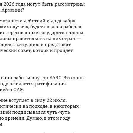
ря 2026 года могут быть рассмотрены
а Армении?
зможности действий и до декабря
аких случаях, будет создана рабочая
аинтересованные государства-члены.
главы правительств наших стран —
 оценят ситуацию и представят
ческий совет, который пройдет
.
лении работы внутри ЕАЭС. Это зоны
 году ожидается ратификация
ией и ОАЭ.
ие вступает в силу 22 июля.
тически на подходе: в некоторых
езией подписывался чуть-чуть
о времени. Думаю, в этом году
ы.