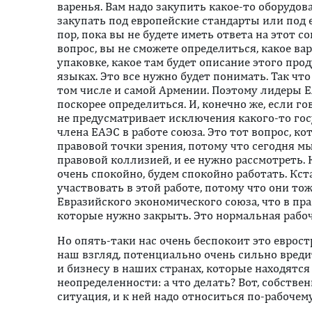
варенья. Вам надо закупить какое-то оборудов
закупать под европейские стандарты или под 
пор, пока вы не будете иметь ответа на этот 
вопрос, вы не сможете определиться, какое вар
упаковке, какое там будет описание этого прод
языках. Это все нужно будет понимать. Так что
том числе и самой Армении. Поэтому лидеры 
поскорее определиться. И, конечно же, если го
не предусматривает исключения какого-то го
члена ЕАЭС в работе союза. Это тот вопрос, ко
правовой точки зрения, потому что сегодня м
правовой коллизией, и ее нужно рассмотреть.
очень спокойно, будем спокойно работать. Кста
участвовать в этой работе, потому что они то
Евразийского экономического союза, что в пр
которые нужно закрыть. Это нормальная рабо
Но опять-таки нас очень беспокоит это еврост
наш взгляд, потенциально очень сильно вреди
и бизнесу в наших странах, которые находятся
неопределенности: а что делать? Вот, собствен
ситуация, и к ней надо относиться по-рабочему