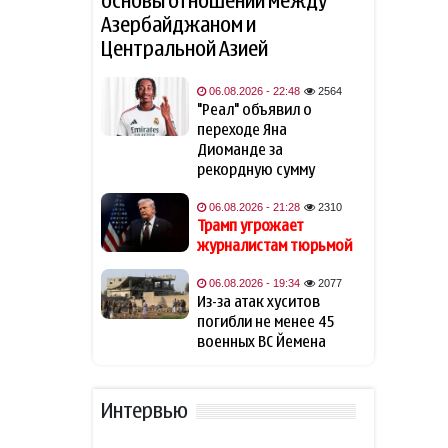
основы отношений между
представил публике третью
жену: она моложе актера на
Азербайджаном и
21 год
- ФОТО
Центральной Азией
Трамп угрожает
06.08.2026 - 22:48
2564
21:28
журналистам тюрьмой
"Реал" объявил о
переходе Яна
Диоманде за
Иран и Оман достигли
21:26
рекордную сумму
соглашения по Ормузу. Как
отреагирует Трамп?
06.08.2026 - 21:28
2310
Трамп угрожает
В Британии более 100
21:18
журналистам тюрьмой
летальных исходов связали с
препаратами для похудения
06.08.2026 - 19:34
2077
Из-за атак хуситов
погибли не менее 45
Новая угроза мировой
21:16
военных ВС Йемена
экономике: как избежать
продовольственного
кризиса?
Интервью
Названо лучшее сочетание
20:48
для защиты сердца и