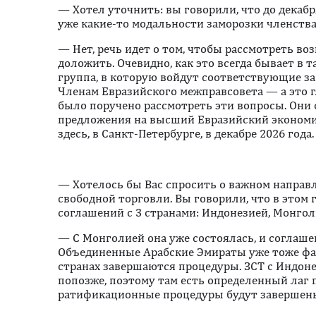
— Хотел уточнить: вы говорили, что до декаб
уже какие-то модальности заморозки членств
— Нет, речь идет о том, чтобы рассмотреть во
доложить. Очевидно, как это всегда бывает в т
группа, в которую войдут соответствующие з
Членам Евразийского межправсовета — а это 
было поручено рассмотреть эти вопросы. Они
предложения на высший Евразийский экономи
здесь, в Санкт-Петербурге, в декабре 2026 года
— Хотелось бы Вас спросить о важном направ
свободной торговли. Вы говорили, что в этом
соглашений с 3 странами: Индонезией, Монгол
— С Монголией она уже состоялась, и соглашен
Объединенные Арабские Эмираты уже тоже фак
странах завершаются процедуры. ЗСТ с Индон
попозже, поэтому там есть определенный лаг п
ратификационные процедуры будут завершен