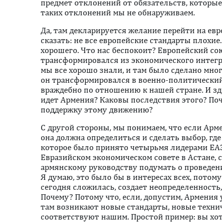
предмет отклонений от обязательств, которые 
таких отклонений мы не обнаруживаем.
Да, там декларируется желание перейти на евр
сказать: не все европейские стандарты плохие.
хорошего. Что нас беспокоит? Европейский со
трансформировался из экономического интегр
мы все хорошо знали, и там было сделано мно
он трансформировался в военно-политический 
враждебно по отношению к нашей стране. И зд
идет Армения? Каковы последствия этого? П
поддержку этому движению?
С другой стороны, мы понимаем, что если Арме
она должна определиться и сделать выбор, где 
которое было принято четырьмя лидерами ЕА
Евразийском экономическом совете в Астане, 
армянскому руководству подумать о проведен
Я думаю, это было бы в интересах всех, потом
сегодня сложилась, создает неопределенность,
Почему? Потому что, если, допустим, Армения 
там возникают новые стандарты, новые техни
соответствуют нашим. Простой пример: вы хо