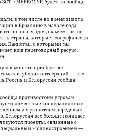
 ЗСТ с МЕРКОСУР, будет ли вообще
али, в том числе во время визита
ации в Бразилию в начале года.
ать, но он сегодня, скажем так, не
 есть страны, которые географически
дия, Пакистан, с которыми мы
нимает наш переговорный ресурс,
ен.
шую важность приобретает
з самых глубоких интеграций — это,
дня Россия и Белоруссия сообща
 сообща противостоим угрозам
лизуем совместные кооперационные
мещением и с развитием передовых
ов. Белоруссия все больше начинает
ализуются проекты, связанные с
 специальным машиностроением —