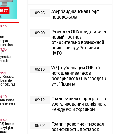
Азербайджанская нефть
09:25
подорожала
Разведка США представила
09:20
новый прогноз
относительно возможной
войны между Россией и
НАТО
WSJ: публикации СМИ об
09:13
истощении запасов
боеприпасов США "сводят с
ума" Трампа
Трамп заявил о прогрессе в
09:12
урегулировании конфликта
между РФ и Украиной
Трамп прокомментировал
09:02
возможность поставок