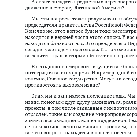
— А стоит ли ждать предметных переговоров о
движение в сторону Латинской Америки?
— Мы эти вопросы тоже продумывали и обсужд
председателя правительства Российской Федер
Конечно же, этот вопрос будем тоже рассматрив
находится в верхней части этого списка. У нас
находятся близко от нас. Это прежде всего Ин
сегодня уже ведем переговоры. И это тоже за
всех пяти стран, который объективно огранич
— В сегодняшней мировой ситуации все боль
интеграция во всех формах. И пример одной и
конечно, Союзное государство. Могут ли сего
противостоять вызовам извне?
— Этим мы и занимаемся последние годы. Мы
извне, помогаем друг другу развиваться, реа
проекты, в том числе связанные с импортоза
отраслей, такие как создание микропроцессор
заниматься авиацией с нашей поддержкой. Ре
сельскохозяйственным машиностроением, со
все эти вопросы находятся в нашей повестке.