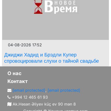
04-08-2026 17:52
Джиджи Хадид и Брэдли Купер
спровоцировали слухи о тайной свадьбе
О нас
Контакт
[email protected]
,
[email protected]
+994 12 465 61 93
Ak.Həsən Əliyev küç ev 90 mən 8