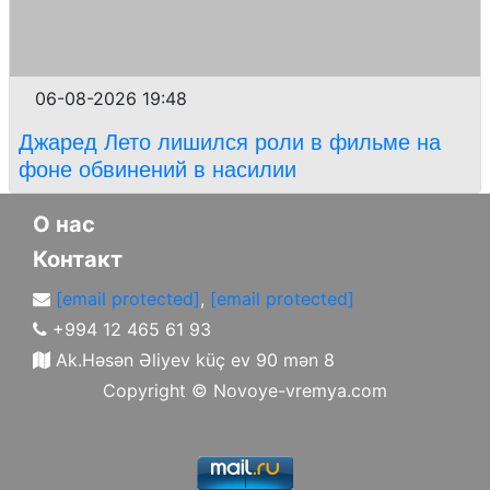
06-08-2026 19:48
Джаред Лето лишился роли в фильме на
фоне обвинений в насилии
О нас
Контакт
[email protected]
,
[email protected]
+994 12 465 61 93
Ak.Həsən Əliyev küç ev 90 mən 8
Copyright ©
Novoye-vremya.com