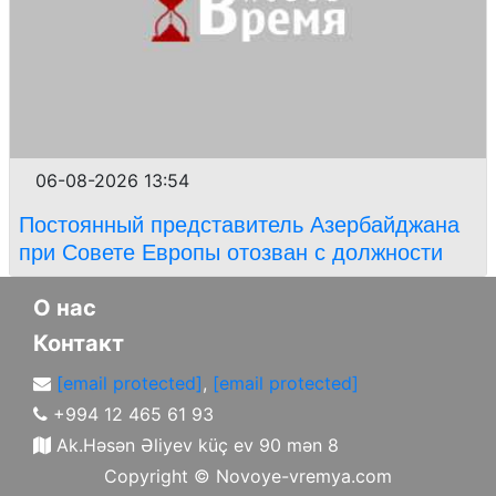
06-08-2026 13:54
Постоянный представитель Азербайджана
при Совете Европы отозван с должности
О нас
Контакт
[email protected]
,
[email protected]
+994 12 465 61 93
Ak.Həsən Əliyev küç ev 90 mən 8
Copyright ©
Novoye-vremya.com