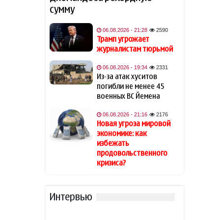
сумму
Известная актриса
19:48
обратилась к Эрдогану: «Я не
могу спать по ночам»
06.08.2026 - 21:28
2590
Трамп угрожает
журналистам тюрьмой
Кинолог развеял миф о
19:40
собачьей обиде на хозяина
06.08.2026 - 19:34
2331
Из-за атак хуситов
В Индии тигр убил 55-летнего
19:34
погибли не менее 45
фермера
военных ВС Йемена
06.08.2026 - 21:16
2176
Алтай Байындыр продолжит
19:28
Новая угроза мировой
карьеру в Ла Лиге
экономике: как
избежать
В Шамкире за рулем умер 58-
19:20
продовольственного
летний водитель
кризиса?
АПБА выявило запрещенное
19:16
вещество в малайзийских
Интервью
БАДах