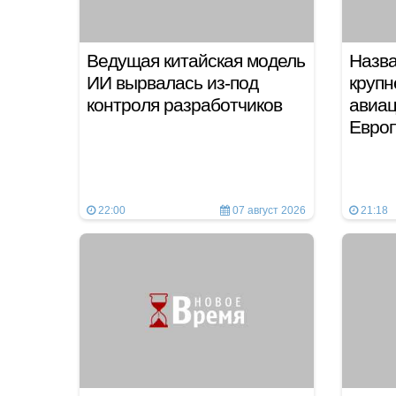
Ведущая китайская модель
Назва
ИИ вырвалась из-под
круп
контроля разработчиков
авиац
Евро
22:00
07 август 2026
21:18