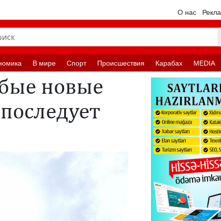
О нас
Рекл
номика
В мире
Спорт
Происшествия
Карабах
MEDIA
бые новые
 последует