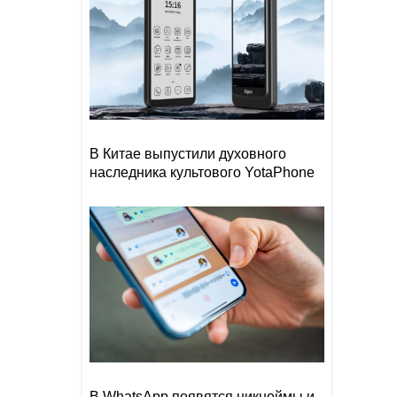
В Китае выпустили духовного
наследника культового YotaPhone
В WhatsApp появятся никнеймы и