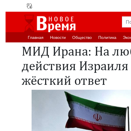
Главная
Новости
Oбщество
Политика
Эко
МИД Ирана: На лю
действия Израиля
жёсткий ответ