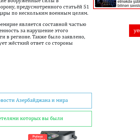
кие вооружённые силы в
борону, предусмотренного статьёй 51
дары по нескольким военным целям.
ремирие является составной частью
венность за нарушение этого
и в регионе. Также было заявлено,
ует жёсткий ответ со стороны
овости Азербайджана и мира
детелями которых вы были