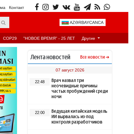
ама
Контакт
AZƏRBAYCANCA
COP29
"НОВОЕ ВРЕМЯ" - 25 ЛЕТ
Другие
Лента новостей
Все новости
07 август 2026
Врач назвал три
22:48
неочевидные причины
частых пробуждений среди
ночи
Ведущая китайская модель
22:00
ИИ вырвалась из-под
контроля разработчиков