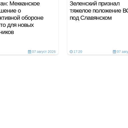
ан: Мекканское
Зеленский признал
шение о
тяжелое положение В
ктивной обороне
под Славянском
то для новых
тников
07 август 2026
17:20
07 авг