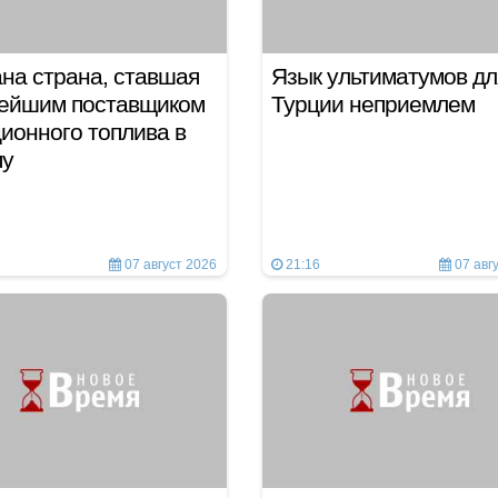
на страна, ставшая
Язык ультиматумов дл
нейшим поставщиком
Турции неприемлем
ионного топлива в
пу
07 август 2026
21:16
07 авг