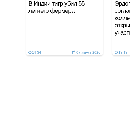
В Индии тигр убил 55-
Эрдог
летнего фермера
согла
колле
откры
учас
19:34
07 август 2026
18:48