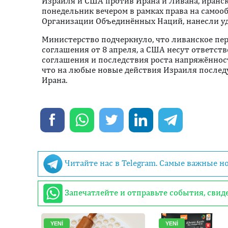
Израиля и США против Ирана и Ливана, иранс
понедельник вечером в рамках права на самоо
Организации Объединённых Наций, нанесли у
Министерство подчеркнуло, что ливанское пе
соглашения от 8 апреля, а США несут ответст
соглашения и последствия роста напряжённост
что на любые новые действия Израиля послед
Ирана.
Читайте нас в Telegram. Самые важные н
Запечатлейте и отправьте события, сви