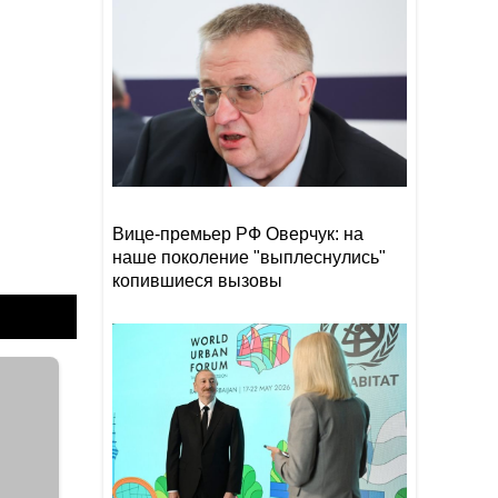
Прибыль Агентства DOST
19:08
сократилась на 40%
Эрдоган: Мекканское
18:48
соглашение о коллективной
обороне открыто для новых
участников
Том Холланд и Зендея тайно
18:18
поженились
Вице-премьер РФ Оверчук: на
наше поколение "выплеснулись"
копившиеся вызовы