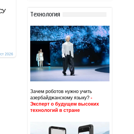
СУ
Тexнoлoгия
уст 2026
Зачем роботов нужно учить
азербайджанскому языку?
-
Эксперт о будущем высоких
технологий в стране