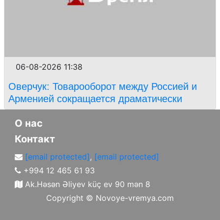
06-08-2026 11:38
Оверчук: Товарооборот между Россией и
Арменией сокращается драматически
О нас
Контакт
[email protected]
,
[email protected]
+994 12 465 61 93
Ak.Həsən Əliyev küç ev 90 mən 8
Copyright ©
Novoye-vremya.com