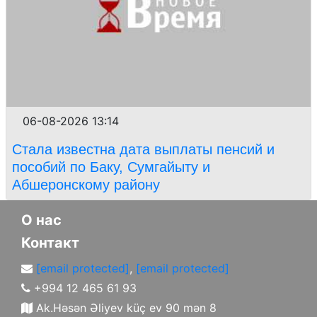
06-08-2026 13:14
Стала известна дата выплаты пенсий и
пособий по Баку, Сумгайыту и
Абшеронскому району
О нас
Контакт
[email protected]
,
[email protected]
+994 12 465 61 93
Ak.Həsən Əliyev küç ev 90 mən 8