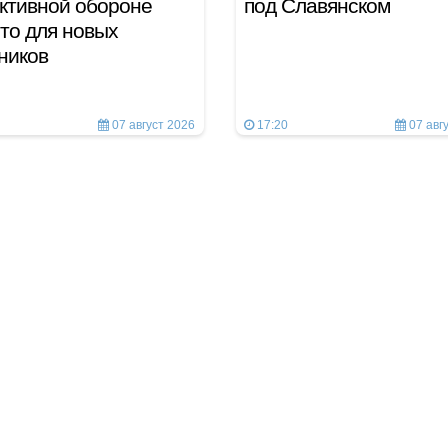
ктивной обороне
под Славянском
то для новых
тников
07 август 2026
17:20
07 авг