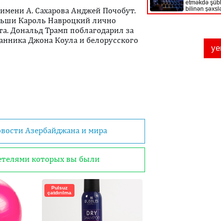
 имени А. Сахарова Анджей Почобут.
ольши Кароль Навроцкий лично
а. Дональд Трамп поблагодарил за
анника Джона Коула и белорусского
овости Азербайджана и мира
детелями которых вы были