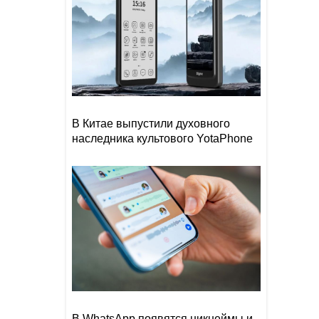
В Китае выпустили духовного
наследника культового YotaPhone
В WhatsApp появятся никнеймы и