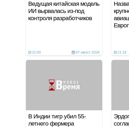
Ведущая китайская модель
Назва
ИИ вырвалась из-под
круп
контроля разработчиков
авиац
Евро
22:00
07 август 2026
21:18
В Индии тигр убил 55-
Эрдог
летнего фермера
согла