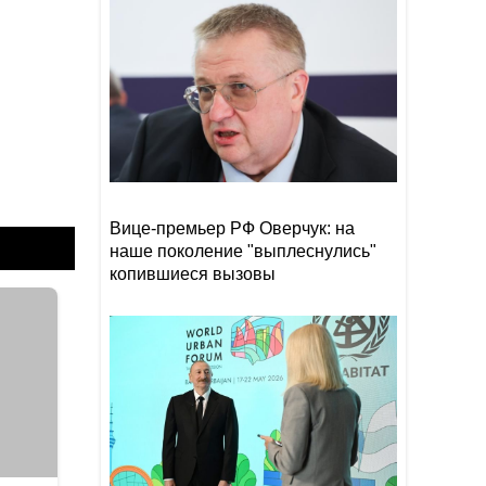
Прибыль Агентства DOST
19:08
сократилась на 40%
Эрдоган: Мекканское
18:48
соглашение о коллективной
обороне открыто для новых
участников
Том Холланд и Зендея тайно
18:18
поженились
Вице-премьер РФ Оверчук: на
наше поколение "выплеснулись"
копившиеся вызовы