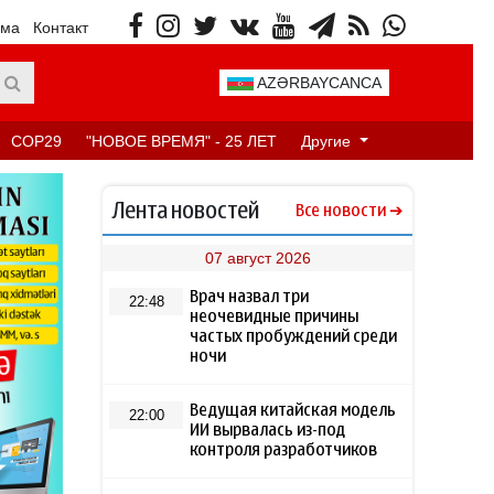
ама
Контакт
AZƏRBAYCANCA
COP29
"НОВОЕ ВРЕМЯ" - 25 ЛЕТ
Другие
Лента новостей
Все новости
07 август 2026
Врач назвал три
22:48
неочевидные причины
частых пробуждений среди
ночи
Ведущая китайская модель
22:00
ИИ вырвалась из-под
контроля разработчиков