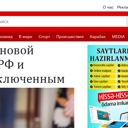
О нас
Рекл
номика
В мире
Спорт
Происшествия
Карабах
MEDIA
 новой
РФ и
аключенным