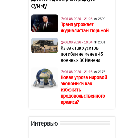
сумму
Известная актриса
19:48
обратилась к Эрдогану: «Я не
могу спать по ночам»
06.08.2026 - 21:28
2590
Трамп угрожает
журналистам тюрьмой
Кинолог развеял миф о
19:40
собачьей обиде на хозяина
06.08.2026 - 19:34
2331
Из-за атак хуситов
В Индии тигр убил 55-летнего
19:34
погибли не менее 45
фермера
военных ВС Йемена
06.08.2026 - 21:16
2176
Алтай Байындыр продолжит
19:28
Новая угроза мировой
карьеру в Ла Лиге
экономике: как
избежать
В Шамкире за рулем умер 58-
19:20
продовольственного
летний водитель
кризиса?
АПБА выявило запрещенное
19:16
вещество в малайзийских
Интервью
БАДах