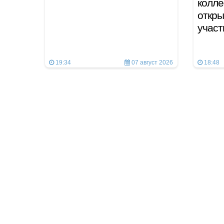
колле
откры
учас
19:34
07 август 2026
18:48