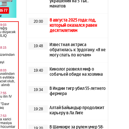
украшения на 5 тыс.
манатов
8 августа 2025 года: год,
20:00
который оказался равен
десятилетиям
Известная актриса
19:48
обратилась к Эрдогану: «Я не
могу спать по ночам»
Кинолог развеял миф о
19:40
собачьей обиде на хозяина
В Индии тигр убил 55-летнего
19:34
фермера
Алтай Байындыр продолжит
19:28
карьеру в Ла Лиге
В Шамкире за рулем умер 58-
19:20