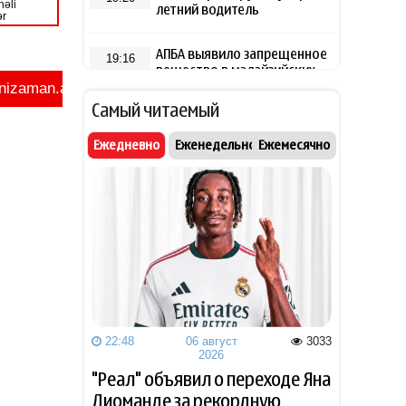
летний водитель
АПБА выявило запрещенное
19:16
вещество в малайзийских
БАДах
Самый читаемый
Прибыль Агентства DOST
19:08
Ежедневно
Еженедельно
Ежемесячно
сократилась на 40%
Эрдоган: Мекканское
18:48
соглашение о коллективной
обороне открыто для новых
участников
Том Холланд и Зендея тайно
18:18
поженились
22:48
06 август
3033
Звезда сборной Испании
18:02
2026
перейдет в «Барселону»
"Реал" объявил о переходе Яна
Диоманде за рекордную