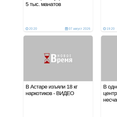
5 тыс. манатов
20:20
07 август 2026
19:20
В Астаре изъяли 18 кг
В одн
наркотиков - ВИДЕО
центр
несч