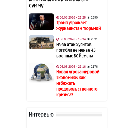
В Азербайджане объявлено
18:00
сумму
желтое предупреждение из-
за сильного ветра
06.08.2026 - 21:28
2590
Трамп угрожает
СМИ раскрыли, как Холланд и
17:25
журналистам тюрьмой
Зендея скрыли свадьбу за
полмиллиона фунтов
06.08.2026 - 19:34
2331
Из-за атак хуситов
Зеленский признал тяжелое
17:20
погибли не менее 45
положение ВСУ под
военных ВС Йемена
Славянском
06.08.2026 - 21:16
2176
Новая угроза мировой
Экономист высказался о
17:05
экономике: как
требовании Европы к
избежать
Турции раскрывать
происхождение газа
продовольственного
кризиса?
В Германии назвали
16:55
решающее событие для
будущего Мерца
Интервью
В некоторых районах