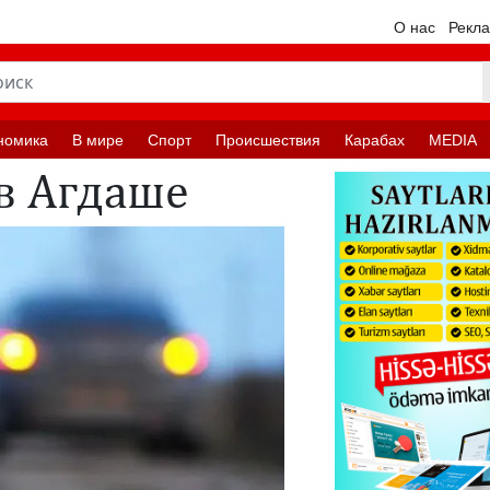
О нас
Рекл
номика
В мире
Спорт
Происшествия
Карабах
MEDIA
 в Агдаше