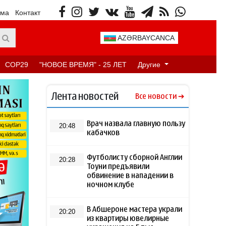
ама
Контакт
AZƏRBAYCANCA
COP29
"НОВОЕ ВРЕМЯ" - 25 ЛЕТ
Другие
Лента новостей
Все новости
Врач назвала главную пользу
20:48
кабачков
Футболисту сборной Англии
20:28
Тоуни предъявили
обвинение в нападении в
ночном клубе
В Абшероне мастера украли
20:20
из квартиры ювелирные