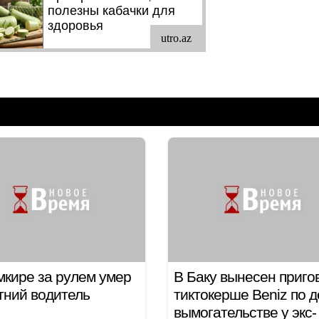
кире за рулем умер
В Баку вынесен приго
тний водитель
тиктокерше Beniz по д
вымогательстве у экс-