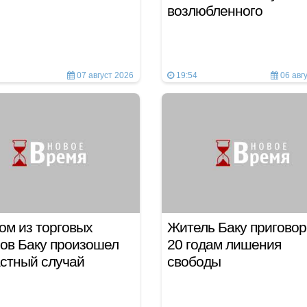
возлюбленного
07 август 2026
19:54
06 авг
ом из торговых
Житель Баку приговор
ов Баку произошел
20 годам лишения
астный случай
свободы