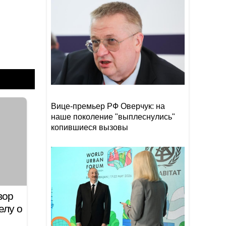
16:40
Азербайджана усилится
ветер
— ПРЕДУПРЕЖДЕНИЕ
Трамп заявил, что может
16:37
превратить Швейцарию в
«проблемную страну»
Вице-премьер РФ Оверчук: на
наше поколение "выплеснулись"
копившиеся вызовы
вор
елу о