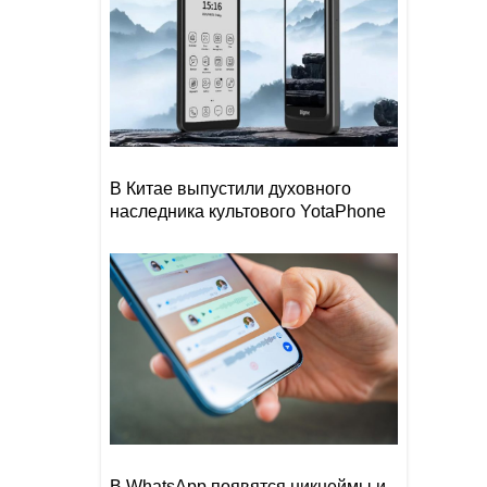
В Китае выпустили духовного
наследника культового YotaPhone
В WhatsApp появятся никнеймы и