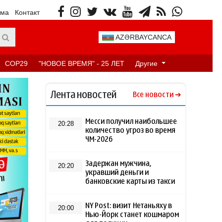
ама
Контакт
AZƏRBAYCANCA
COP29
"НОВОЕ ВРЕМЯ" - 25 ЛЕТ
Другие
Лента новостей
Все новости
Месси получил наибольшее
20:28
количество угроз во время
ЧМ-2026
Задержан мужчина,
20:20
укравший деньги и
банковские карты из такси
NY Post: визит Нетаньяху в
20:00
Нью-Йорк станет кошмаром