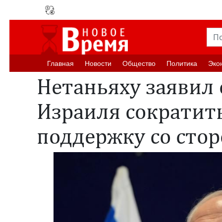
Главная
Новости
Oбщество
Политика
Эко
Нетаньяху заявил
Израиля сократит
поддержку со сто