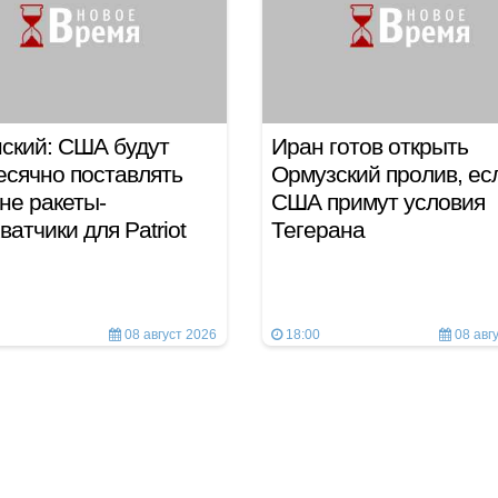
ский: США будут
Иран готов открыть
сячно поставлять
Ормузский пролив, ес
не ракеты-
США примут условия
ватчики для Patriot
Тегерана
08 август 2026
18:00
08 авг