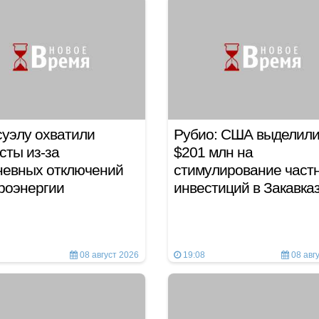
уэлу охватили
Рубио: США выделил
сты из-за
$201 млн на
невных отключений
стимулирование част
троэнергии
инвестиций в Закавк
08 август 2026
19:08
08 авг