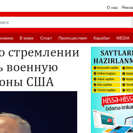
О нас
Рекл
номика
В мире
Спорт
Происшествия
Карабах
MEDIA
 о стремлении
ь военную
роны США