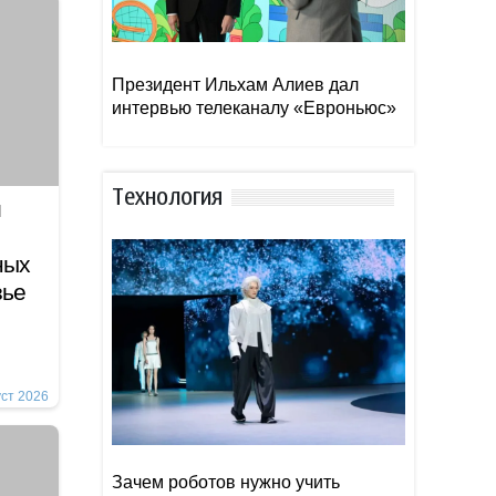
Президент Ильхам Алиев дал
интервью телеканалу «Евроньюс»
Тexнoлoгия
и
ных
азье
уст 2026
Зачем роботов нужно учить