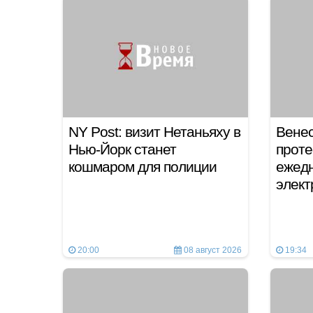
NY Post: визит Нетаньяху в
Венес
Нью-Йорк станет
проте
кошмаром для полиции
ежед
элек
20:00
08 август 2026
19:34