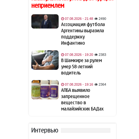
"Ливерпуль"
неприемлем
Зеленский: США будут
07.08.2026 - 21:48
2490
18:02
ежемесячно поставлять
Ассоциация футбола
Украине ракеты-
Аргентины выразила
перехватчики для Patriot
поддержку
Инфантино
Иран готов открыть
18:00
07.08.2026 - 19:20
2383
Ормузский пролив, если США
В Шамкире за рулем
примут условия Тегерана
умер 58-летний
водитель
Турция ограничивает
16:17
проход судов в Чёрном море
07.08.2026 - 19:16
2364
АПБА выявило
запрещенное
Вучич назвал
16:02
вещество в
маловероятным скорое
малайзийских БАДах
вступление Сербии в ЕС
Вучич сообщил, что Сербия
15:44
Интервью
"сделает все" для помощи
Украине с вступлением в ЕС