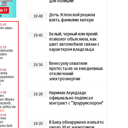
для полиции
Дочь Успенской решила
19:48
взять фамилию матери
Белый, черный или яркий:
19:40
психолог объяснила, как
цвет автомобиля связан с
характером владельца
Венесуэлу охватили
19:34
протесты из-за ежедневных
отключений
электроэнергии
Нариман Ахундзаде
19:28
официально подписал
контракт с "Эрзурумспором"
В Баку обнаружено и изъято
19:20
около 30 кг наркотиков