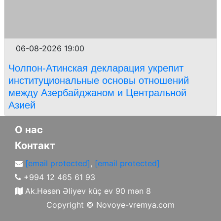
06-08-2026 19:00
Чолпон-Атинская декларация укрепит
институциональные основы отношений
между Азербайджаном и Центральной
Азией
О нас
Контакт
[email protected]
,
[email protected]
+994 12 465 61 93
Ak.Həsən Əliyev küç ev 90 mən 8
Copyright ©
Novoye-vremya.com