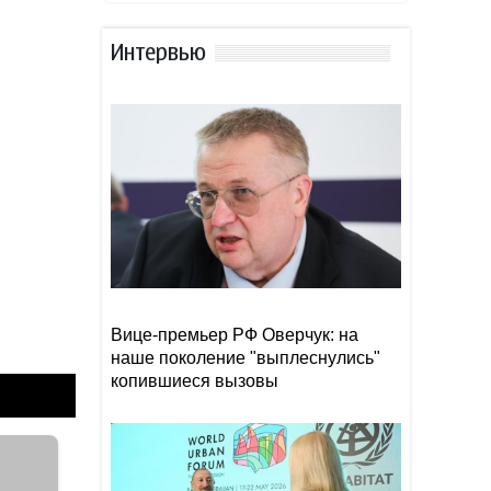
боеприпасам
Интервью
В МИД Украины заявили, что
14:18
страна сражается за
каждую ракету
СМИ сообщили о финальной
14:06
стадии переговоров США и
Ирана
Вице-премьер РФ Оверчук: на
наше поколение "выплеснулись"
копившиеся вызовы