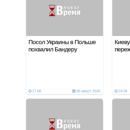
Посол Украины в Польше
Киеву
похвалил Бандеру
переж
17:06
06 август 2026
16:38