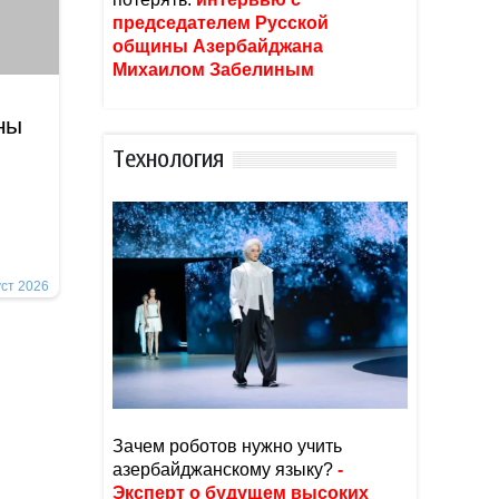
председателем Русской
общины Азербайджана
Михаилом Забелиным
ны
Тexнoлoгия
уст 2026
Зачем роботов нужно учить
азербайджанскому языку?
-
Эксперт о будущем высоких