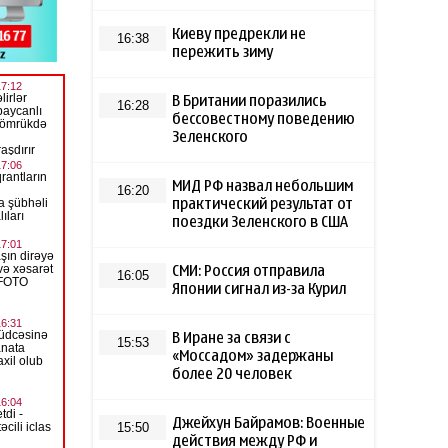
Киеву предрекли не
16:38
пережить зиму
В Британии поразились
16:28
бессовестному поведению
Зеленского
МИД РФ назвал небольшим
16:20
практический результат от
поездки Зеленского в США
СМИ: Россия отправила
16:05
Японии сигнал из-за Курил
В Иране за связи с
15:53
«Моссадом» задержаны
более 20 человек
Джейхун Байрамов: Военные
15:50
действия между РФ и