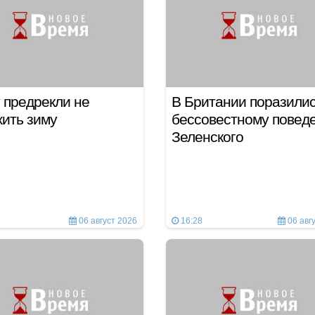
 предрекли не
В Британии поразили
ить зиму
бессовестному повед
Зеленского
06 август 2026
16:28
06 авг