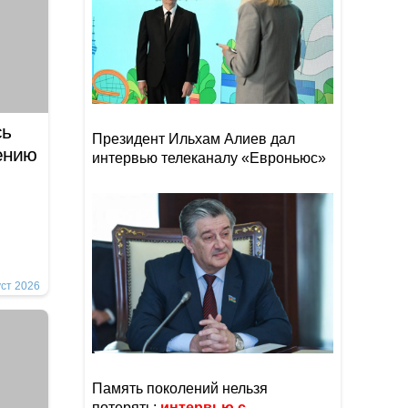
сь
Президент Ильхам Алиев дал
ению
интервью телеканалу «Евроньюс»
уст 2026
Память поколений нельзя
потерять:
интервью с