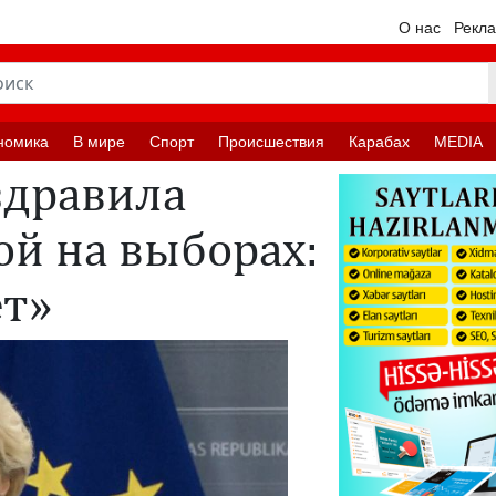
О нас
Рекл
номика
В мире
Спорт
Происшествия
Карабах
MEDIA
здравила
ой на выборах:
ет»