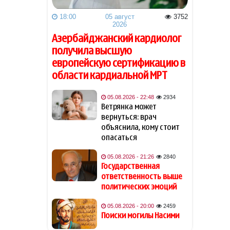
Медведев счел японцев
15:08
«вассалами» США
18:00
05 август
3752
2026
Азербайджанский кардиолог
Немецкий сухогруз попал
15:02
под удар дронов в Черном
получила высшую
море
европейскую сертификацию в
области кардиальной МРТ
Сибига пожаловался, что
14:51
Киев вынужден "биться" за
05.08.2026 - 22:48
2934
каждую ракету к Patriot
Ветрянка может
вернуться: врач
МИД Турции: атаки Израиля
14:44
объяснила, кому стоит
серьезно угрожают
опасаться
стабильности Сирии
05.08.2026 - 21:26
2840
Государственная
Пашинян переназначил глав
14:33
ответственность выше
СНБ и СВР Армении
политических эмоций
NBC: Пентагон соберет
14:23
05.08.2026 - 20:00
2459
кризисное совещание из-за
Поиски могилы Насими
критики Трампа по