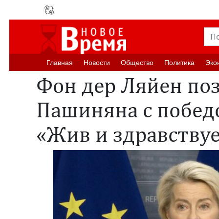
Главная
Новости
Oбщество
Политика
Эко
Фон дер Ляйен по
Пашиняна с побед
«Жив и здравству