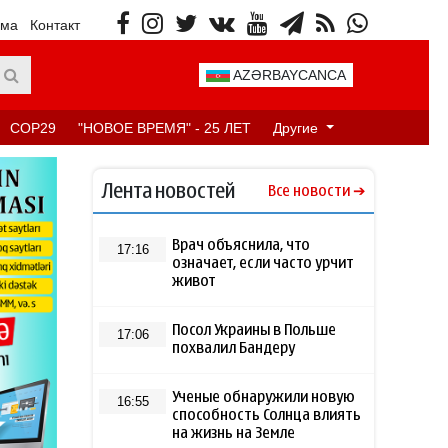
ама
Контакт
AZƏRBAYCANCA
COP29
"НОВОЕ ВРЕМЯ" - 25 ЛЕТ
Другие
Лента новостей
Все новости
Врач объяснила, что
17:16
означает, если часто урчит
живот
Посол Украины в Польше
17:06
похвалил Бандеру
Ученые обнаружили новую
16:55
способность Солнца влиять
на жизнь на Земле