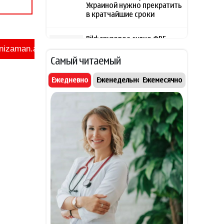
Украиной нужно прекратить
в кратчайшие сроки
Bild: грузовое судно ФРГ
15:45
подверглось атаке дронов в
Черном море недалеко от
Самый читаемый
Одессы
Ежедневно
Еженедельно
Ежемесячно
МИД: Азербайджан с 2022
15:34
года оказал Украине
гуманитарную помощь на
сумму более $50 млн
Турция выступила с
15:27
предложением по
переговорам США и Ирана
В Литве опровергли данные
15:15
об угрозе российских ударов
дронами