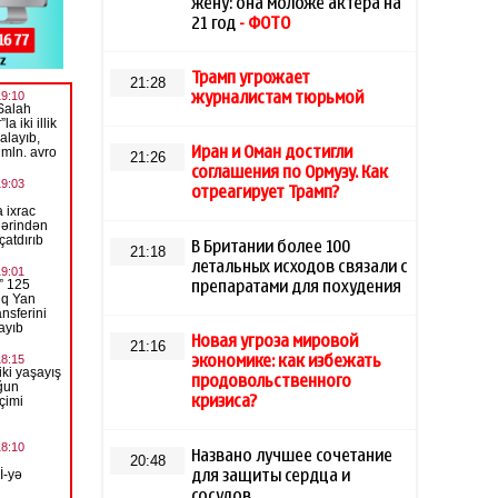
жену: она моложе актера на
21 год
- ФОТО
Трамп угрожает
21:28
журналистам тюрьмой
Иран и Оман достигли
21:26
соглашения по Ормузу. Как
отреагирует Трамп?
В Британии более 100
21:18
летальных исходов связали с
препаратами для похудения
Новая угроза мировой
21:16
экономике: как избежать
продовольственного
кризиса?
Названо лучшее сочетание
20:48
для защиты сердца и
сосудов