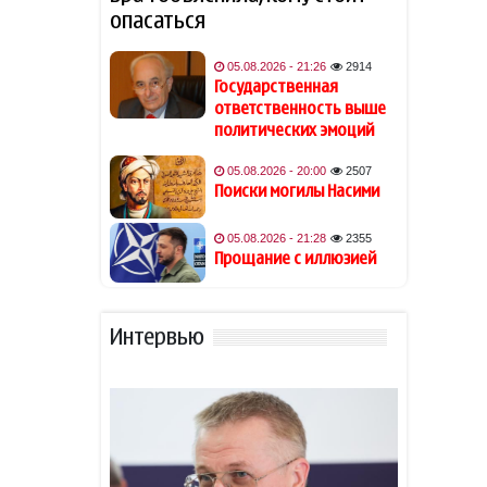
возлюбленного
опасаться
Джаред Лето лишился роли
05.08.2026 - 21:26
2914
19:48
в фильме на фоне
Государственная
обвинений в насилии
ответственность выше
политических эмоций
Обнаружены признаки
19:40
05.08.2026 - 20:00
2507
существования древних
Поиски могилы Насими
океанов на Венере
05.08.2026 - 21:28
2355
Из-за атак хуситов погибли
19:34
Прощание с иллюзией
не менее 45 военных ВС
Йемена
Интервью
Гави покрасил волосы в
19:28
розовый цвет в честь
победы Испании на ЧМ-2026
В Астаре изъяли 18 кг
19:20
наркотиков
- ВИДЕО