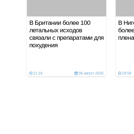
В Британии более 100
В Ниг
летальных исходов
более
связали с препаратами для
плен
похудения
21:18
06 август 2026
19:58