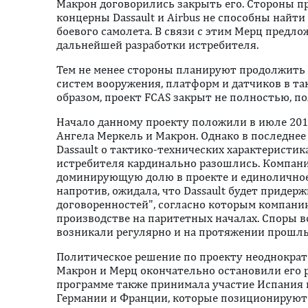
Макрон договорились закрыть его. Стороны п
концерны Dassault и Airbus не способны найт
боевого самолета. В связи с этим Мерц предл
дальнейшей разработки истребителя.
Тем не менее стороны планируют продолжить
систем вооружения, платформ и датчиков в та
образом, проект FCAS закрыт не полностью, по
Начало данному проекту положили в июле 20
Ангела Меркель и Макрон. Однако в последнее
Dassault о тактико-технических характеристи
истребителя кардинально разошлись. Компания
доминирующую долю в проекте и единоличное 
напротив, ожидала, что Dassault будет приде
договоренностей", согласно которым компани
производстве на паритетных началах. Споры в
возникали регулярно и на протяжении прошлы
Политическое решение по проекту неоднократ
Макрон и Мерц окончательно остановили его р
программе также принимала участие Испания в
Германии и Франции, которые позиционируют 