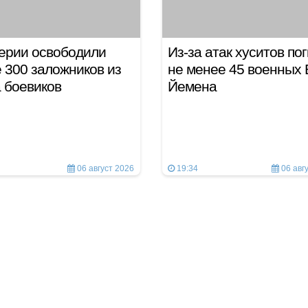
ерии освободили
Из-за атак хуситов по
 300 заложников из
не менее 45 военных
а боевиков
Йемена
06 август 2026
19:34
06 авг