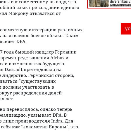
ришли к совместному выводу, что
и общий язык при создании единого
ожил Макрону отказаться от
 совместную интеграцию различных
к называемое боевое облако. Таким
ясняет DPA.
17 года бывший канцлер Германии
 время представления Airbus и
ках и возможностях будущего
 Dassault претендовала на
лидерство. Германская сторона,
рживаться "существующих
и должны участвовать в
округ распределения долей
х лет.
но переносилось, однако теперь
еализацию, указывает DPA. В
 лице производителя Indra. Для
себя как "локомотив Европы", это