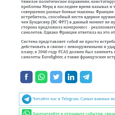
тяжелое политическое поражение, констатируе
проблемы Мерц в последнее время называл и т
совершенно разные боевые машины. Франции
истребитель, способный нести ядерное оружие 
чем Бундесвер (ВС ФРГ) в данный момент не ну
сторона предложила компромисс - реализовать
самолетов. Однако Франция ответила на это о
Система представляет собой не просто истреб
действовать в связке с невооруженными и уд
плану, к 2040 году FCAS должен был заменит
самолеты Eurofighter, а также французские ист
Читайте нас в Telegram. Самые важные н
Запечатлейте и отправьте события, сви