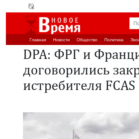
Главная
Новости
Oбщество
Политика
Эко
DPA: ФРГ и Франц
договорились зак
истребителя FCAS