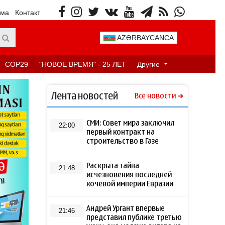
ама
Контакт
AZƏRBAYCANCA
COP29
"НОВОЕ ВРЕМЯ" - 25 ЛЕТ
Другие
Лента новостей
Все новости
СМИ: Совет мира заключил
22:00
первый контракт на
строительство в Газе
Раскрыта тайна
21:48
исчезновения последней
кочевой империи Евразии
Андрей Ургант впервые
21:46
представил публике третью