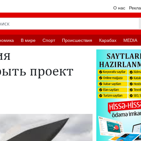
О нас
Рекл
номика
В мире
Спорт
Происшествия
Карабах
MEDIA
ия
рыть проект