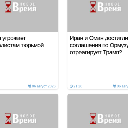
 угрожает
Иран и Оман достигли
алистам тюрьмой
соглашения по Ормузу
отреагирует Трамп?
06 август 2026
21:26
06 авг