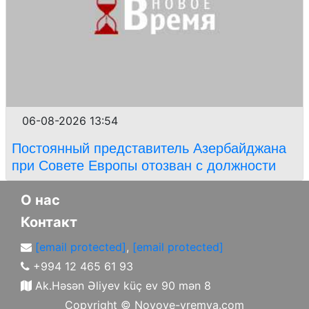
06-08-2026 13:54
Постоянный представитель Азербайджана
при Совете Европы отозван с должности
О нас
Контакт
[email protected]
,
[email protected]
+994 12 465 61 93
Ak.Həsən Əliyev küç ev 90 mən 8
Copyright ©
Novoye-vremya.com