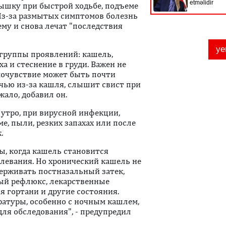
дышку при быстрой ходьбе, подъеме
 Из-за размытых симптомов болезнь
му и снова лечат "последствия
 группы проявлений: кашель,
а и стеснение в груди. Важен не
амочувствие может быть почти
чью из-за кашля, слышит свист при
жало, добавил он.
утро, при вирусной инфекции,
ме, пыли, резких запахах или после
.
ы, когда кашель становится
левания. Но хронический кашель не
держивать постназальный затек,
ый рефлюкс, лекарственные
 гортани и другие состояния.
атуры, особенно с ночным кашлем,
ля обследования", - предупредил