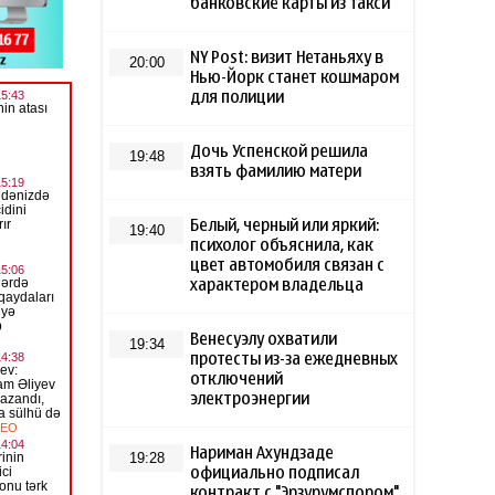
банковские карты из такси
NY Post: визит Нетаньяху в
20:00
Нью-Йорк станет кошмаром
для полиции
Дочь Успенской решила
19:48
взять фамилию матери
Белый, черный или яркий:
19:40
психолог объяснила, как
цвет автомобиля связан с
характером владельца
Венесуэлу охватили
19:34
протесты из-за ежедневных
отключений
электроэнергии
Нариман Ахундзаде
19:28
официально подписал
контракт с "Эрзурумспором"