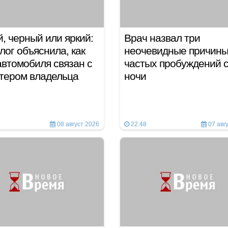
, черный или яркий:
Врач назвал три
лог объяснила, как
неочевидные причин
автомобиля связан с
частых пробуждений 
ктером владельца
ночи
08 август 2026
22:48
07 авг