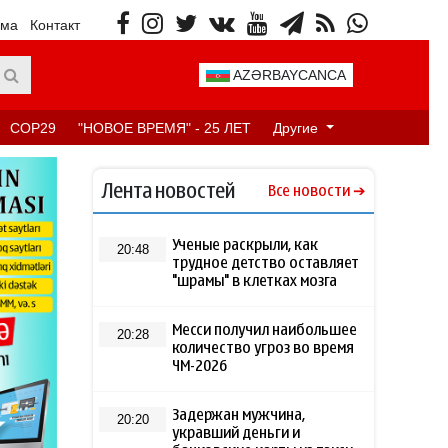
ама
Контакт
AZƏRBAYCANCA
COP29
"НОВОЕ ВРЕМЯ" - 25 ЛЕТ
Другие
Лента новостей
Все новости
Ученые раскрыли, как
20:48
трудное детство оставляет
"шрамы" в клетках мозга
Месси получил наибольшее
20:28
количество угроз во время
ЧМ-2026
Задержан мужчина,
20:20
укравший деньги и