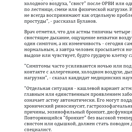
холодного воздуха, "свист" после ОРВИ или о
по лестнице, смехе или физической нагрузке.
не всегда воспринимают как отдельную пробле
простуды", - рассказал Буланов.
Врач отметил, что для астмы типичны четыре
свистящее дыхание, ощущение нехватки воздух
один симптом, а их изменчивость - сегодня с
нормальным, а завтра человек просыпается но
выдохе или чувствует, будто грудную клетку с
"Симптомы часто усиливаются ночью или под 
контакте с аллергенами, холодном воздухе, ды
нагрузки", - сказал кандидат медицинских наук
"Отдельная ситуация - кашлевой вариант астм
главным или единственным проявлением забо
означает астму автоматически. Его могут под
хронический риносинусит, гастроэзофагеальн
причины, эозинофильный бронхит, дисфункция
Повторяющийся "бронхит" без высокой темпер
свистом или одышкой, должен стать поводом д
специалист.