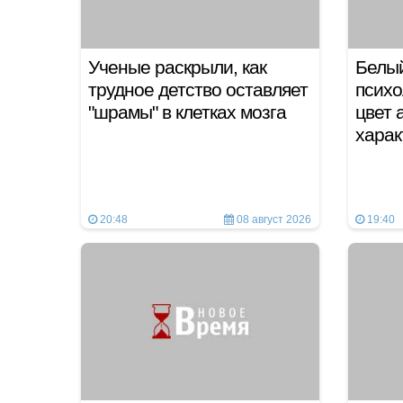
Ученые раскрыли, как
Белый
трудное детство оставляет
психо
"шрамы" в клетках мозга
цвет 
хара
20:48
08 август 2026
19:40