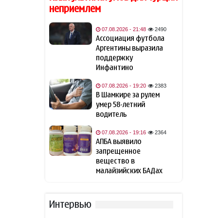
"черной вдовы"
неприемлем
Защитник "Барселоны"
07.08.2026 - 21:48
2490
18:18
Рональд Араухо переходит в
Ассоциация футбола
"Ливерпуль"
Аргентины выразила
поддержку
Инфантино
Зеленский: США будут
18:02
ежемесячно поставлять
07.08.2026 - 19:20
2383
Украине ракеты-
В Шамкире за рулем
перехватчики для Patriot
умер 58-летний
водитель
Иран готов открыть
18:00
Ормузский пролив, если США
07.08.2026 - 19:16
2364
примут условия Тегерана
АПБА выявило
запрещенное
вещество в
Турция ограничивает
16:17
малайзийских БАДах
проход судов в Чёрном море
Вучич назвал
16:02
Интервью
маловероятным скорое
вступление Сербии в ЕС