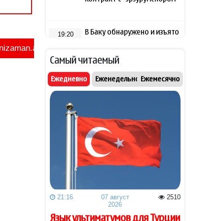
В Баку обнаружено и изъято
19:20
около 30 кг наркотиков
Самый читаемый
Уиткофф: Южный Кавказ
19:16
стал безопаснее,
Ежедневно
Еженедельно
Ежемесячно
благополучнее и
стабильнее
Рубио: США выделили $201
19:08
млн на стимулирование
частных инвестиций в
Закавказье
Пашинян и Трамп обсудили
19:00
текущее состояние
реализации проекта TRIPP
21:16
07 август
2510
2026
Анна Седокова
18:48
Язык ультиматумов для Турции
отреагировала на статус