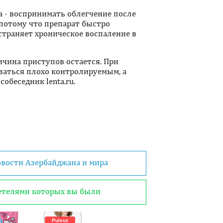
а - воспринимать облегчение после
 потому что препарат быстро
страняет хроническое воспаление в
ичина приступов остается. При
ваться плохо контролируемым, а
обеседник lenta.ru.
овости Азербайджана и мира
детелями которых вы были