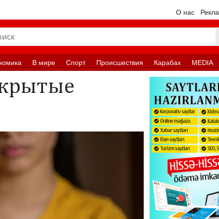
О нас
Рекл
номика
В мире
Спорт
Происшествия
Карабах
MEDIA
скрытые