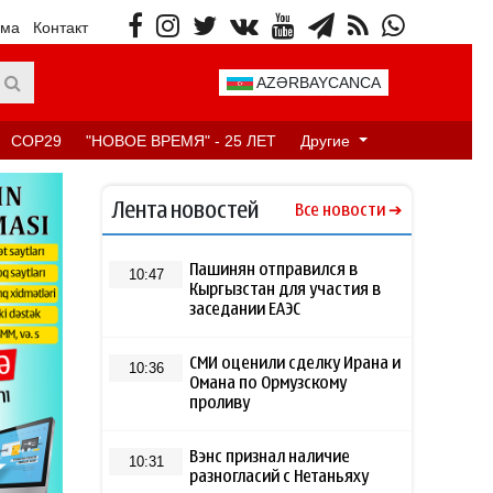
ама
Контакт
AZƏRBAYCANCA
COP29
"НОВОЕ ВРЕМЯ" - 25 ЛЕТ
Другие
Лента новостей
Все новости
Пашинян отправился в
10:47
Кыргызстан для участия в
заседании ЕАЭС
СМИ оценили сделку Ирана и
10:36
Омана по Ормузскому
проливу
Вэнс признал наличие
10:31
разногласий с Нетаньяху