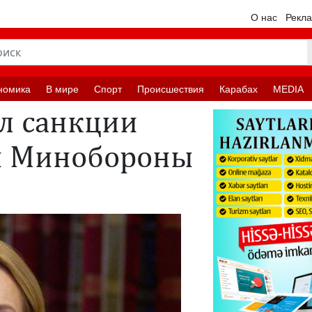
О нас
Рекл
номика
В мире
Спорт
Происшествия
Карабах
MEDIA
л санкции
и Минобороны