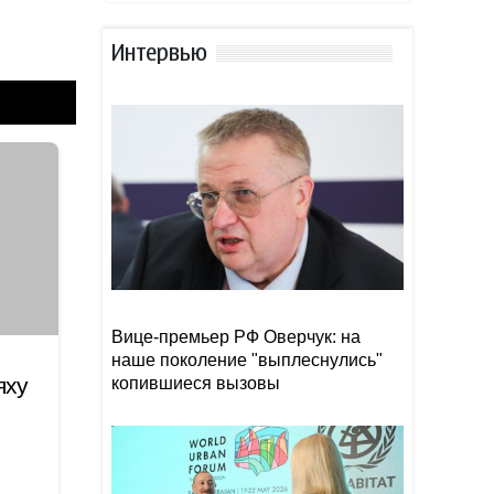
планировали захватить
Иран за 48 часов, как и
Сирию
Интервью
Останки пропавшей в Греции
09:00
туристки нашли в чемодане
Начался официальный визит
08:58
Джейхуна Байрамова в
Украину
Вице-премьер РФ Оверчук: на
наше поколение "выплеснулись"
яху
копившиеся вызовы