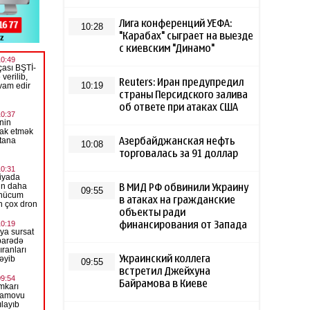
Лига конференций УЕФА:
10:28
"Карабах" сыграет на выезде
с киевским "Динамо"
Reuters: Иран предупредил
10:19
страны Персидского залива
об ответе при атаках США
Азербайджанская нефть
10:08
торговалась за 91 доллар
В МИД РФ обвинили Украину
09:55
в атаках на гражданские
объекты ради
финансирования от Запада
Украинский коллега
09:55
встретил Джейхуна
Байрамова в Киеве