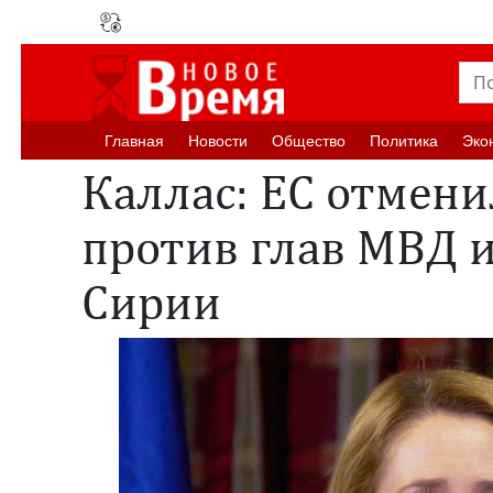
Главная
Новости
Oбщество
Политика
Эко
Каллас: ЕС отмени
против глав МВД 
Сирии