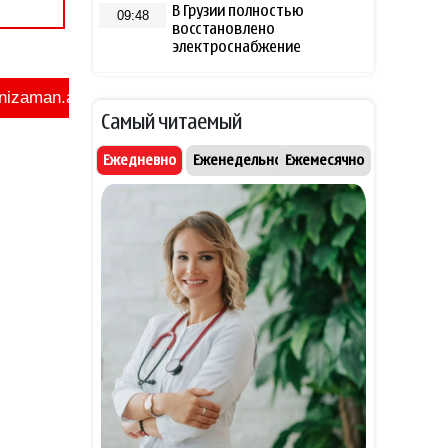
В Грузии полностью
09:48
восстановлено
электроснабжение
Трамп пригрозил тюрьмой
09:42
распространителям
Самый читаемый
"сливов" о нехватке
боеприпасов в США
Ежедневно
Еженедельно
Ежемесячно
ЦРУ намерено усилить
09:37
давление на власти Кубы
Такер Карлсон обвинил
09:30
руководство США во лжи о
военной операции против
Ирана
Лига чемпионов УЕФА:
09:28
"Сабах" на выезде уступил
"Орхусу"
- ВИДЕО