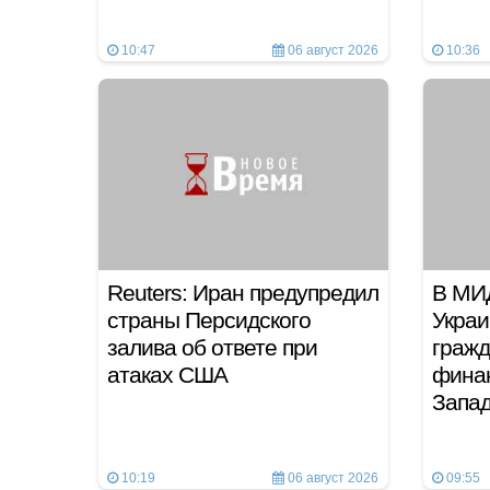
10:47
06 август 2026
10:36
Reuters: Иран предупредил
В МИ
страны Персидского
Украи
залива об ответе при
гражд
атаках США
фина
Запа
10:19
06 август 2026
09:55