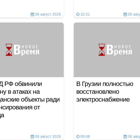
06 август 2026
10:31
06 авг
Д РФ обвинили
В Грузии полностью
ну в атаках на
восстановлено
анские объекты ради
электроснабжение
нсирования от
да
06 август 2026
09:48
06 авг