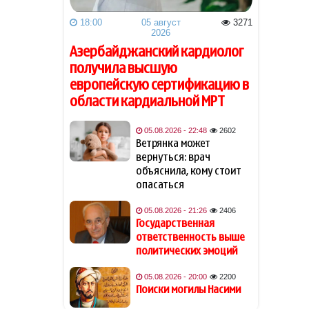
Генсек НАТО выступил с
09:25
заявлением после ударов
18:00
05 август
3271
России по Киеву
2026
Азербайджанский кардиолог
Трамп заявил об обладании
09:19
получила высшую
США 60 процентов мировых
европейскую сертификацию в
запасов нефти и газа
области кардиальной МРТ
Politico: Сотрудничество США
09:16
05.08.2026 - 22:48
2602
и Украины в сфере разведки
Ветрянка может
улучшилось
вернуться: врач
объяснила, кому стоит
Захарова обвинила Макрона
09:10
опасаться
в подстрекательстве
Украины к терактам против
05.08.2026 - 21:26
2406
россиян
Государственная
ответственность выше
политических эмоций
Трамп: Я предпочел бы
09:04
заключить сделку с Ираном
05.08.2026 - 20:00
2200
Поиски могилы Насими
Пезешкиан: Они
09:00