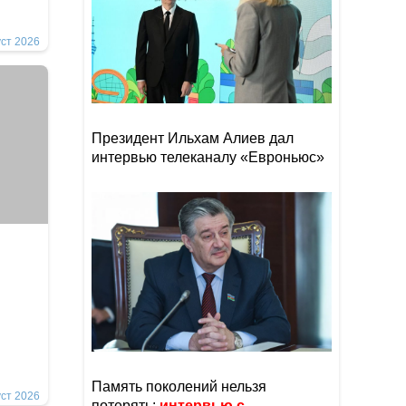
уст 2026
Президент Ильхам Алиев дал
интервью телеканалу «Евроньюс»
Память поколений нельзя
уст 2026
потерять:
интервью с