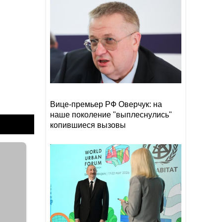
сократилась на 40%
Эрдоган: Мекканское
18:48
соглашение о коллективной
обороне открыто для новых
участников
Том Холланд и Зендея тайно
18:18
поженились
Вице-премьер РФ Оверчук: на
наше поколение "выплеснулись"
копившиеся вызовы