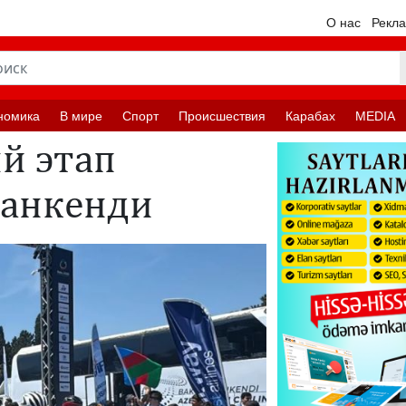
О нас
Рекл
номика
В мире
Спорт
Происшествия
Карабах
MEDIA
й этап
Ханкенди