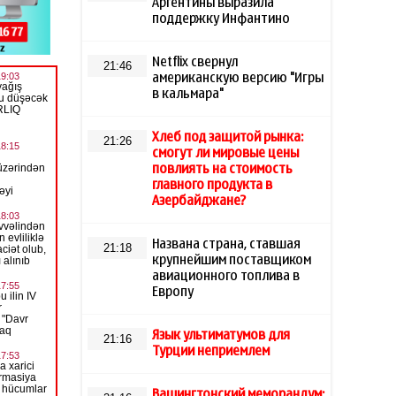
Аргентины выразила
поддержку Инфантино
Netflix свернул
21:46
американскую версию "Игры
в кальмара"
Хлеб под защитой рынка:
21:26
смогут ли мировые цены
повлиять на стоимость
главного продукта в
Азербайджане?
Названа страна, ставшая
21:18
крупнейшим поставщиком
авиационного топлива в
Европу
Язык ультиматумов для
21:16
Турции неприемлем
Вашингтонский меморандум: