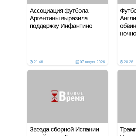
Ассоциация футбола
Футбо
Аргентины выразила
Англи
поддержку Инфантино
обвин
ночн
21:48
07 август 2026
20:28
Звезда сборной Испании
Трамп