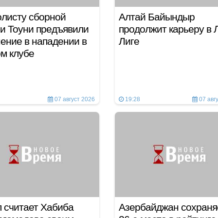
листу сборной
Алтай Байындыр
и Тоуни предъявили
продолжит карьеру в 
ение в нападении в
Лиге
ом клубе
07 август 2026
19:28
07 авг
 считает Хабиба
Азербайджан сохраня