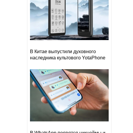
В Китае выпустили духовного
наследника культового YotaPhone
В WhatsApp появятся никнеймы и