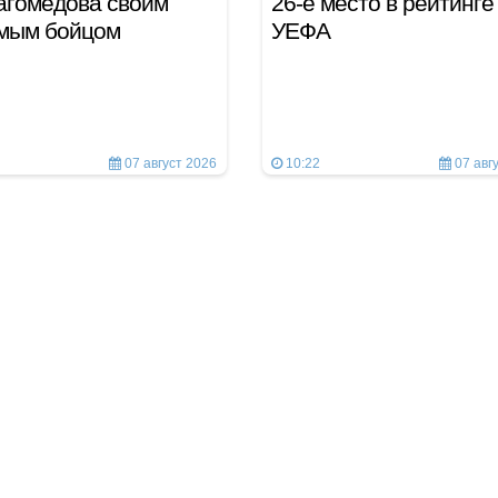
агомедова своим
26-е место в рейтинге
мым бойцом
УЕФА
07 август 2026
10:22
07 авг