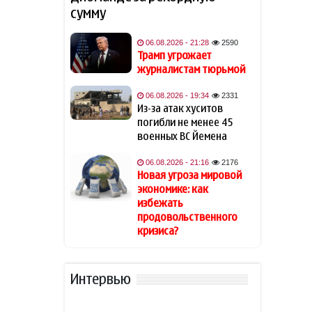
обратилась к Эрдогану: «Я не
сумму
могу спать по ночам»
06.08.2026 - 21:28
2590
Кинолог развеял миф о
Трамп угрожает
19:40
собачьей обиде на хозяина
журналистам тюрьмой
06.08.2026 - 19:34
2331
В Индии тигр убил 55-летнего
19:34
Из-за атак хуситов
фермера
погибли не менее 45
военных ВС Йемена
Алтай Байындыр продолжит
19:28
карьеру в Ла Лиге
06.08.2026 - 21:16
2176
Новая угроза мировой
экономике: как
В Шамкире за рулем умер 58-
19:20
избежать
летний водитель
продовольственного
кризиса?
АПБА выявило запрещенное
19:16
вещество в малайзийских
БАДах
Интервью
Прибыль Агентства DOST
19:08