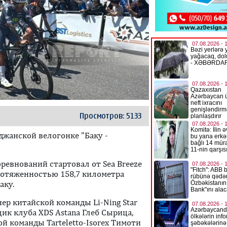
Просмотров: 5133
джанской велогонке "Баку -
оревнований стартовал от Sea Breeze
ротяженностью 158,7 километра
аку.
р китайской команды Li-Ning Star
ик клуба XDS Astana Глеб Сырица,
й команды Tarteletto-Isorex Тимоти