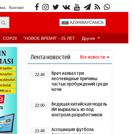
ама
Контакт
AZƏRBAYCANCA
COP29
"НОВОЕ ВРЕМЯ" - 25 ЛЕТ
Другие
Лента новостей
Все новости
Врач назвал три
22:48
неочевидные причины
частых пробуждений среди
ночи
Ведущая китайская модель
22:00
ИИ вырвалась из-под
контроля разработчиков
Ассоциация футбола
21:48