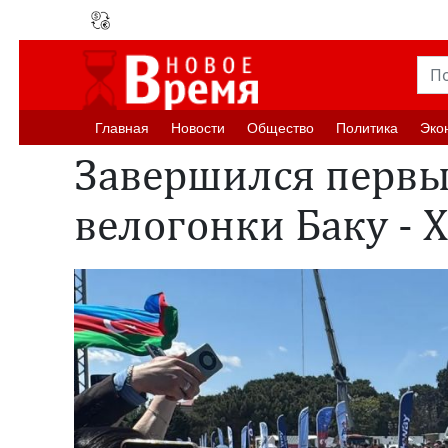
Главная
Новости
Oбщество
Политика
Эко
Завершился первы
велогонки Баку - 