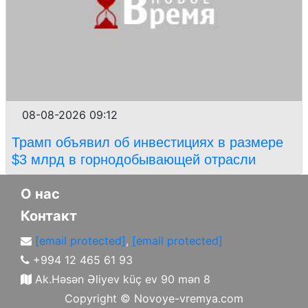
08-08-2026 09:12
Трамп объявил об инвестициях в размере
$3 млрд в горнодобывающей отрасли
О нас
Контакт
[email protected]
,
[email protected]
+994 12 465 61 93
Ak.Həsən Əliyev küç ev 90 mən 8
Copyright ©
Novoye-vremya.com