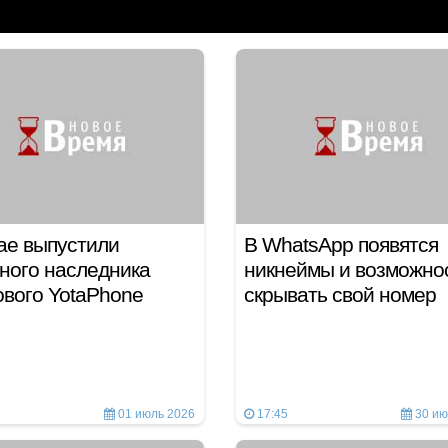
ае выпустили
В WhatsApp появятся
ного наследника
никнеймы и возможно
ового YotaPhone
скрывать свой номер
01 июль 2026
17:45
30 ию