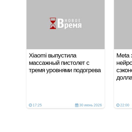
Xiaomi выпустила
Meta 
массажный пистолет c
нейро
тремя уровнями подогрева
сэко
долл
17:25
30 июнь 2026
22:00