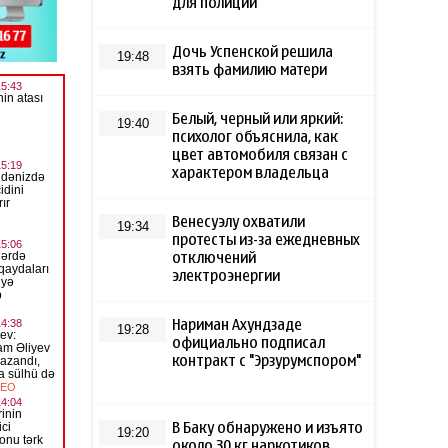
для полиции
Дочь Успенской решила
19:48
взять фамилию матери
Белый, черный или яркий:
19:40
психолог объяснила, как
цвет автомобиля связан с
характером владельца
Венесуэлу охватили
19:34
протесты из-за ежедневных
отключений
электроэнергии
Нариман Ахундзаде
19:28
официально подписал
контракт с "Эрзурумспором"
В Баку обнаружено и изъято
19:20
около 30 кг наркотиков