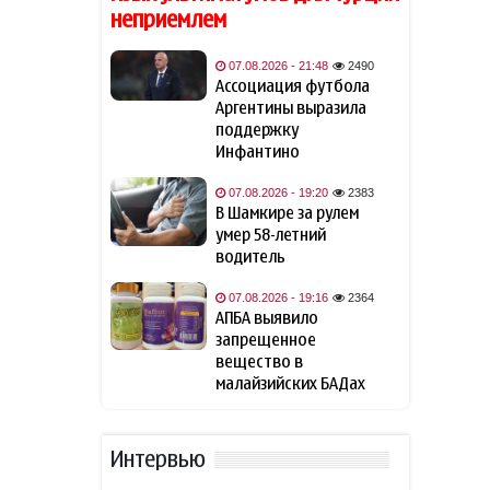
"Ливерпуль"
неприемлем
Зеленский: США будут
07.08.2026 - 21:48
2490
18:02
ежемесячно поставлять
Ассоциация футбола
Украине ракеты-
Аргентины выразила
перехватчики для Patriot
поддержку
Инфантино
Иран готов открыть
18:00
07.08.2026 - 19:20
2383
Ормузский пролив, если США
В Шамкире за рулем
примут условия Тегерана
умер 58-летний
водитель
Турция ограничивает
16:17
проход судов в Чёрном море
07.08.2026 - 19:16
2364
АПБА выявило
запрещенное
Вучич назвал
16:02
вещество в
маловероятным скорое
малайзийских БАДах
вступление Сербии в ЕС
Вучич сообщил, что Сербия
15:44
Интервью
"сделает все" для помощи
Украине с вступлением в ЕС