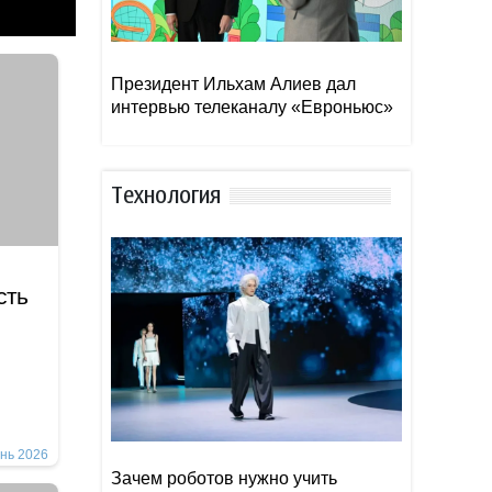
Президент Ильхам Алиев дал
интервью телеканалу «Евроньюс»
Тexнoлoгия
сть
нь 2026
Зачем роботов нужно учить