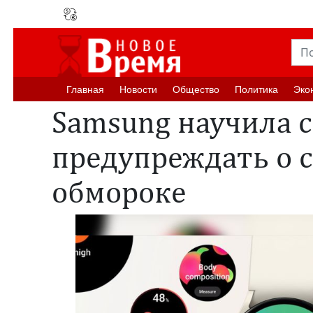
Главная
Новости
Oбщество
Политика
Эко
Samsung научила 
предупреждать о 
обмороке