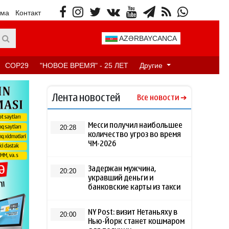
ама
Контакт
AZƏRBAYCANCA
COP29
"НОВОЕ ВРЕМЯ" - 25 ЛЕТ
Другие
Лента новостей
Все новости
Месси получил наибольшее
20:28
количество угроз во время
ЧМ-2026
Задержан мужчина,
20:20
укравший деньги и
банковские карты из такси
NY Post: визит Нетаньяху в
20:00
Нью-Йорк станет кошмаром