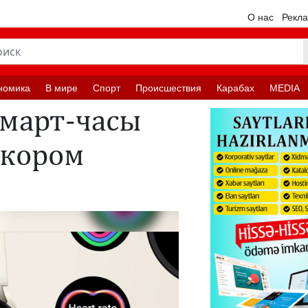
О нас
Рекл
номика
В мире
Спорт
Происшествия
Карабах
MEDIA
смарт-часы
скором