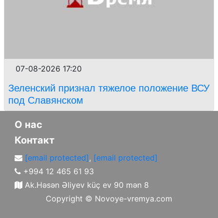
07-08-2026 17:20
Зеленский признал тяжелое положение ВСУ
под Славянском
О нас
Контакт
[email protected]
,
[email protected]
+994 12 465 61 93
Ak.Həsən Əliyev küç ev 90 mən 8
Copyright ©
Novoye-vremya.com