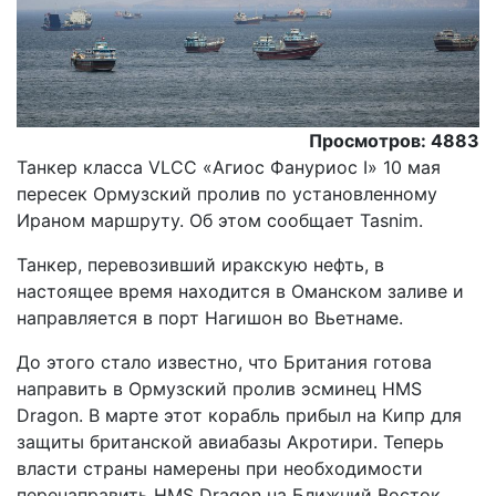
Просмотров: 4883
Танкер класса VLCC «Агиос Фануриос I» 10 мая
пересек Ормузский пролив по установленному
Ираном маршруту. Об этом сообщает Tasnim.
Танкер, перевозивший иракскую нефть, в
настоящее время находится в Оманском заливе и
направляется в порт Нагишон во Вьетнаме.
До этого стало известно, что Британия готова
направить в Ормузский пролив эсминец HMS
Dragon. В марте этот корабль прибыл на Кипр для
защиты британской авиабазы Акротири. Теперь
власти страны намерены при необходимости
перенаправить HMS Dragon на Ближний Восток,