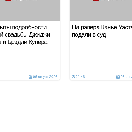
ыты подробности
На рэпера Канье Уэст
ой свадьбы Джиджи
подали в суд
 и Брэдли Купера
06 август 2026
21:46
05 авг