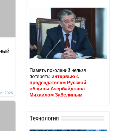
ный
Память поколений нельзя
потерять:
интервью с
председателем Русской
общины Азербайджана
уст 2026
Михаилом Забелиным
Тexнoлoгия