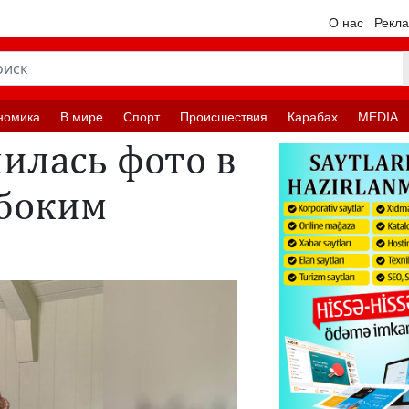
О нас
Рекл
номика
В мире
Спорт
Происшествия
Карабах
MEDIA
илась фото в
убоким