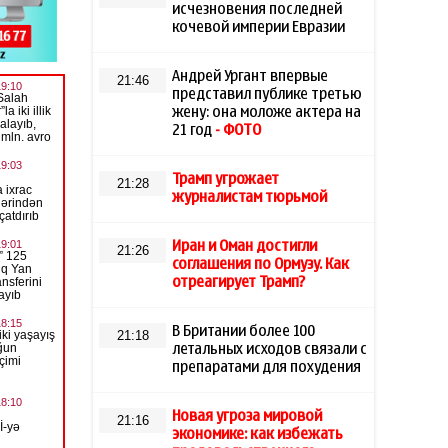
исчезновения последней
кочевой империи Евразии
Андрей Ургант впервые
21:46
представил публике третью
жену: она моложе актера на
21 год
- ФОТО
Трамп угрожает
21:28
журналистам тюрьмой
Иран и Оман достигли
21:26
соглашения по Ормузу. Как
отреагирует Трамп?
В Британии более 100
21:18
летальных исходов связали с
препаратами для похудения
Новая угроза мировой
21:16
экономике: как избежать