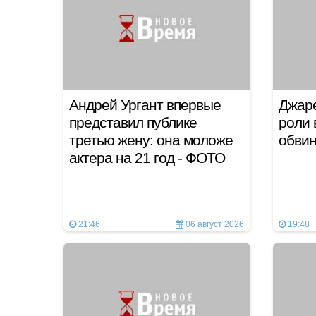
Андрей Ургант впервые
Джар
представил публике
роли 
третью жену: она моложе
обви
актера на 21 год - ФОТО
21:46
06 август 2026
19:48