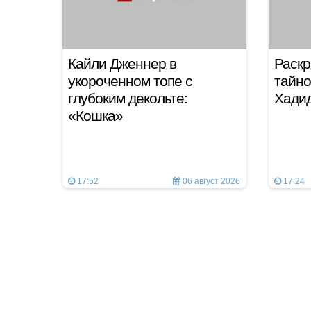
Кайли Дженнер в
Раскр
укороченном топе с
тайн
глубоким декольте:
Хадид
«Кошка»
17:52
06 август 2026
17:24