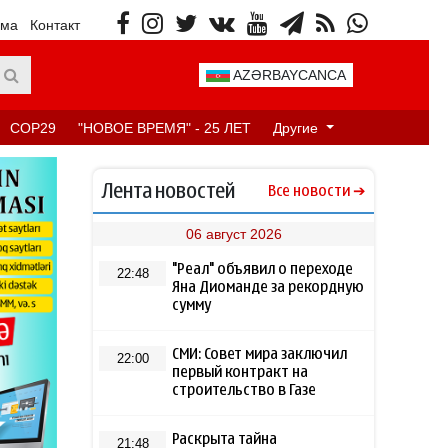
ама
Контакт
AZƏRBAYCANCA
COP29
"НОВОЕ ВРЕМЯ" - 25 ЛЕТ
Другие
Лента новостей
Все новости
06 август 2026
"Реал" объявил о переходе
22:48
Яна Диоманде за рекордную
сумму
СМИ: Совет мира заключил
22:00
первый контракт на
строительство в Газе
Раскрыта тайна
21:48