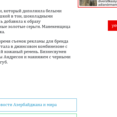
ни, который дополнила белыми
ашкой в тон, шоколадными
 добавила к образу
вные золотые серьги. Манекенщица
жа.
 время съемок рекламы для бренда
дстала в джинсовом комбинезоне с
й кожаный ремень. Бизнесвумен
лы Андресон и макияжем с черными
губ.
овости Азербайджана и мира