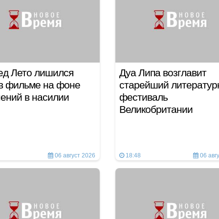
ед Лето лишился
Дуа Липа возглавит
в фильме на фоне
старейший литератур
нений в насилии
фестиваль
Великобритании
06 август 2026
18:48
06 авг