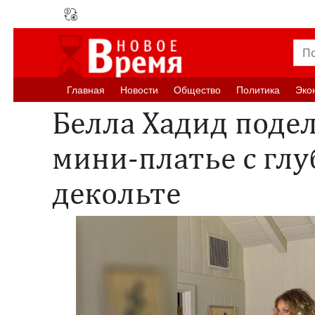
Главная
Новости
Oбщество
Политика
Эко
Белла Хадид подел
мини-платье с гл
декольте